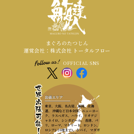
まぐろのたつじん
運営会社：株式会社 トータルフロー
OFFICIAL SNS
出張エリア
東京、大阪、名古屋、福岡、北海
道、 沖縄など日本全国、ニューヨー
ク、ラスベガス、ハワイ、リオデジ
ャネイロ、シンガポール、 香港、パ
リ、ローマ、マドリード、ロンドン、
ロシア(-20度まで)、ドバイ、 マダガ