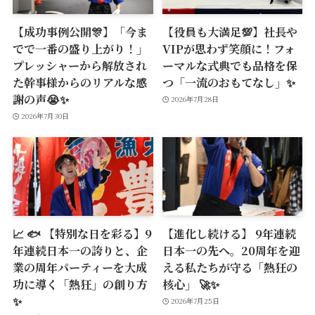
【成功事例公開🎊】「今ま
【役員も大満足💯】社長や
でで一番の盛り上がり！」
VIPが思わず笑顔に！フォ
プレッシャーから解放され
ーマルな式典でも品格を保
た幹事様からのリアルな感
つ「一流のおもてなし」✨
謝の声😭✨
2026年7月28日
2026年7月30日
📈 🐟 【特別な日を彩る】9
【進化し続ける】 9年連続
年連続日本一の誇りと、企
日本一の先へ。20周年を迎
業の周年パーティーを大成
える私たちが守る「熱狂の
功に導く「熱狂」の創り方
核心」 🚀✨
✨
2026年7月25日