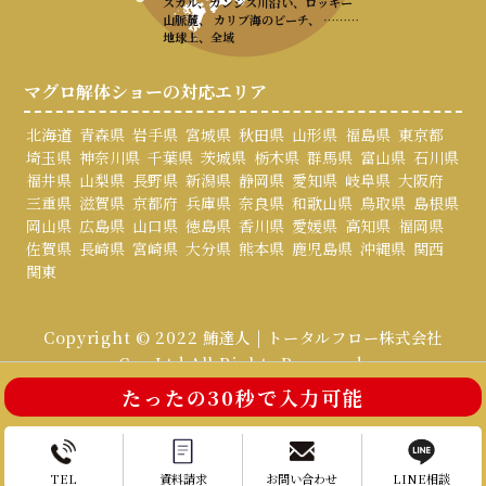
スカル、ガンジス川沿い、ロッキー
山脈麓、 カリブ海のビーチ、 ………
地球上、全域
マグロ解体ショーの対応エリア
北海道
青森県
岩手県
宮城県
秋田県
山形県
福島県
東京都
埼玉県
神奈川県
千葉県
茨城県
栃木県
群馬県
富山県
石川県
福井県
山梨県
長野県
新潟県
静岡県
愛知県
岐阜県
大阪府
三重県
滋賀県
京都府
兵庫県
奈良県
和歌山県
鳥取県
島根県
岡山県
広島県
山口県
徳島県
香川県
愛媛県
高知県
福岡県
佐賀県
長崎県
宮崎県
大分県
熊本県
鹿児島県
沖縄県
関西
関東
Copyright © 2022 鮪達人 | トータルフロー株式会社
Co., Ltd All Rights Reserved.
たったの30秒で入力可能
お電話はこちら
お問い合わせ
TEL
資料請求
お問い合わせ
LINE相談