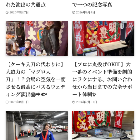
れた演出の共通点
で一つの記念写真
2026年8月7日
2026年8月4日
【ケーキ入刀の代わりに】
【プロに丸投げOK🙆‍♂️】大
大迫力の「マグロ入
一番のイベント準備を劇的
刀」！？会場の空気を一変
にラクにする、お問い合わ
させる最高にバズるウェデ
せから当日までの完全サポ
ィング演出🎂➡️🐟
ート体制✨
2026年8月1日
2026年7月31日