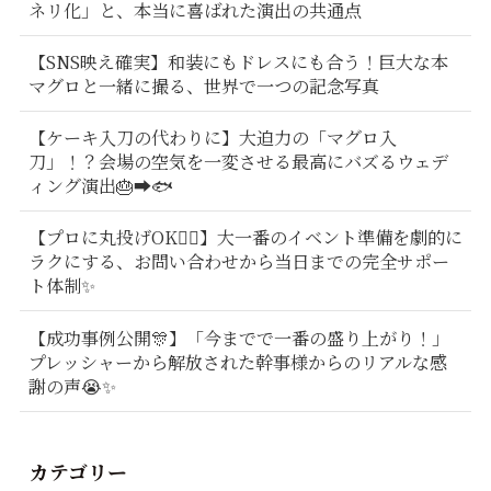
ネリ化」と、本当に喜ばれた演出の共通点
【SNS映え確実】和装にもドレスにも合う！巨大な本
マグロと一緒に撮る、世界で一つの記念写真
【ケーキ入刀の代わりに】大迫力の「マグロ入
刀」！？会場の空気を一変させる最高にバズるウェデ
ィング演出🎂➡️🐟
【プロに丸投げOK🙆‍♂️】大一番のイベント準備を劇的に
ラクにする、お問い合わせから当日までの完全サポー
ト体制✨
【成功事例公開🎊】「今までで一番の盛り上がり！」
プレッシャーから解放された幹事様からのリアルな感
謝の声😭✨
カテゴリー