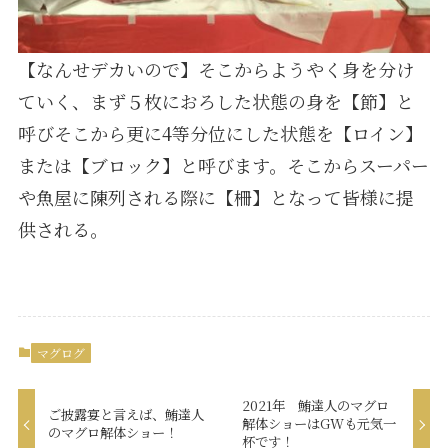
【なんせデカいので】
そこからようやく身を分け
ていく、まず５枚におろした状態の身を【節】と
呼びそこから更に4等分位にした状態を【ロイン】
または【ブロック】と呼びます。
そこからスーパー
や魚屋に陳列される際に【柵】となって皆様に提
供される。
マグログ
2021年 鮪達人のマグロ
ご披露宴と言えば、鮪達人
解体ショーはGWも元気一
のマグロ解体ショー！
杯です！