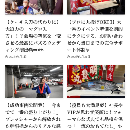
【ケーキ入刀の代わりに】
【プロに丸投げOK🙆‍♂️】大
大迫力の「マグロ入
一番のイベント準備を劇的
刀」！？会場の空気を一変
にラクにする、お問い合わ
させる最高にバズるウェデ
せから当日までの完全サポ
ィング演出🎂➡️🐟
ート体制✨
2026年8月1日
2026年7月31日
【成功事例公開🎊】「今ま
【役員も大満足💯】社長や
でで一番の盛り上がり！」
VIPが思わず笑顔に！フォ
プレッシャーから解放され
ーマルな式典でも品格を保
た幹事様からのリアルな感
つ「一流のおもてなし」✨