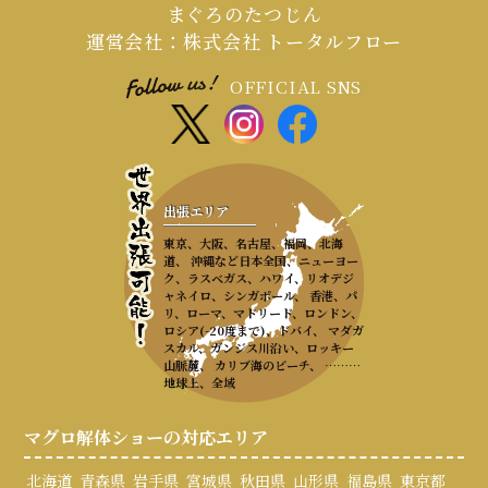
まぐろのたつじん
運営会社：株式会社 トータルフロー
OFFICIAL SNS
出張エリア
東京、大阪、名古屋、福岡、北海
道、 沖縄など日本全国、ニューヨー
ク、ラスベガス、ハワイ、リオデジ
ャネイロ、シンガポール、 香港、パ
リ、ローマ、マドリード、ロンドン、
ロシア(-20度まで)、ドバイ、 マダガ
スカル、ガンジス川沿い、ロッキー
山脈麓、 カリブ海のビーチ、 ………
地球上、全域
マグロ解体ショーの対応エリア
北海道
青森県
岩手県
宮城県
秋田県
山形県
福島県
東京都