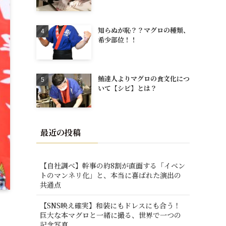
知らぬが恥？？マグロの種類、
希少部位！！
鮪達人よりマグロの食文化につ
いて【シビ】とは？
最近の投稿
【自社調べ】幹事の約8割が直面する「イベン
トのマンネリ化」と、本当に喜ばれた演出の
共通点
【SNS映え確実】和装にもドレスにも合う！
巨大な本マグロと一緒に撮る、世界で一つの
記念写真