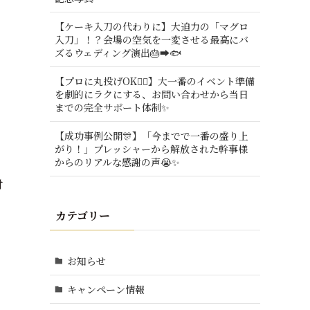
【ケーキ入刀の代わりに】大迫力の「マグロ
入刀」！？会場の空気を一変させる最高にバ
ズるウェディング演出🎂➡️🐟
【プロに丸投げOK🙆‍♂️】大一番のイベント準備
を劇的にラクにする、お問い合わせから当日
までの完全サポート体制✨
【成功事例公開🎊】「今までで一番の盛り上
がり！」プレッシャーから解放された幹事様
からのリアルな感謝の声😭✨
付
カテゴリー
お知らせ
キャンペーン情報