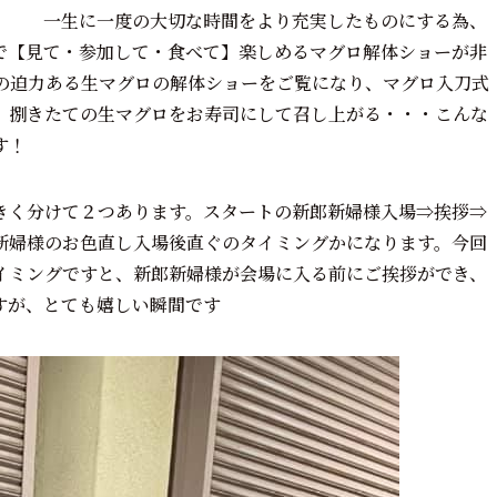
時間をより充実したものにする為、
で【見て・参加して・食べて】楽しめるマグロ解体ショーが非
の迫力ある生マグロの解体ショーをご覧になり、マグロ入刀式
、捌きたての生マグロをお寿司にして召し上がる・・・こんな
す！
きく分けて２つあります。スタートの新郎新婦様入場
⇒
挨拶
⇒
新婦様のお色直し入場後直ぐのタイミングかになります。今回
イミングですと、新郎新婦様が会場に入る前にご挨拶ができ、
すが、とても嬉しい瞬間です