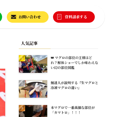
お問い合わせ
資料請求する
人気記事
👑 マグロの部位の王様はど
れ？解体ショーでしか味わえな
い幻の部位図鑑
鮪達人が説明する『生マグロと
冷凍マグロの違い』
本マグロで一番高価な部位が
「カマトロ」！！！