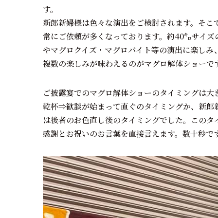
す。 一生に一度の大切な
新郎新婦様は色々な演出をご検討されます。そこ
常にご依頼が多くなっております。約
40
㌔サイズ
やマグロクイズ・マグロバイト等の演出に楽しみ
複数の楽しみが味わえるのがマグロ解体ショーで
ご披露宴でのマグロ解体ショーのタイミングは大
乾杯
⇒
歓談が始まって直ぐのタイミングか、新郎
は後者のお色直し後のタイミングでした。このタ
感謝とお祝いのお言葉を直接言えます。数十秒で