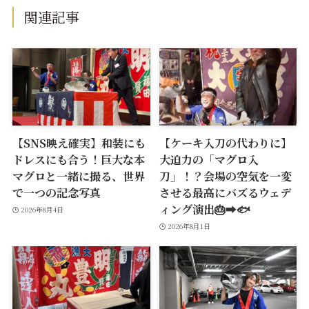
関連記事
【SNS映え確実】和装にも
【ケーキ入刀の代わりに】
ドレスにも合う！巨大な本
大迫力の「マグロ入
マグロと一緒に撮る、世界
刀」！？会場の空気を一変
で一つの記念写真
させる最高にバズるウェデ
ィング演出🎂➡️🐟
2026年8月4日
2026年8月1日