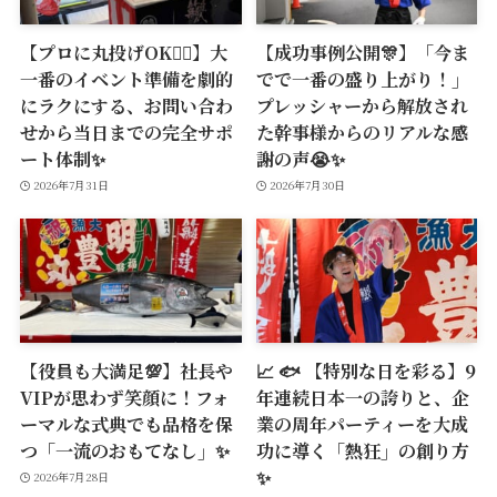
【プロに丸投げOK🙆‍♂️】大
【成功事例公開🎊】「今ま
一番のイベント準備を劇的
でで一番の盛り上がり！」
にラクにする、お問い合わ
プレッシャーから解放され
せから当日までの完全サポ
た幹事様からのリアルな感
ート体制✨
謝の声😭✨
2026年7月31日
2026年7月30日
【役員も大満足💯】社長や
📈 🐟 【特別な日を彩る】9
VIPが思わず笑顔に！フォ
年連続日本一の誇りと、企
ーマルな式典でも品格を保
業の周年パーティーを大成
つ「一流のおもてなし」✨
功に導く「熱狂」の創り方
✨
2026年7月28日