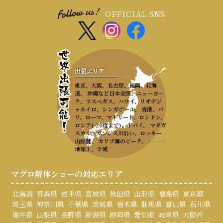
OFFICIAL SNS
出張エリア
東京、大阪、名古屋、福岡、北海
道、 沖縄など日本全国、ニューヨー
ク、ラスベガス、ハワイ、リオデジ
ャネイロ、シンガポール、 香港、パ
リ、ローマ、マドリード、ロンドン、
ロシア(-20度まで)、ドバイ、 マダガ
スカル、ガンジス川沿い、ロッキー
山脈麓、 カリブ海のビーチ、 ………
地球上、全域
マグロ解体ショーの対応エリア
北海道
青森県
岩手県
宮城県
秋田県
山形県
福島県
東京都
埼玉県
神奈川県
千葉県
茨城県
栃木県
群馬県
富山県
石川県
福井県
山梨県
長野県
新潟県
静岡県
愛知県
岐阜県
大阪府