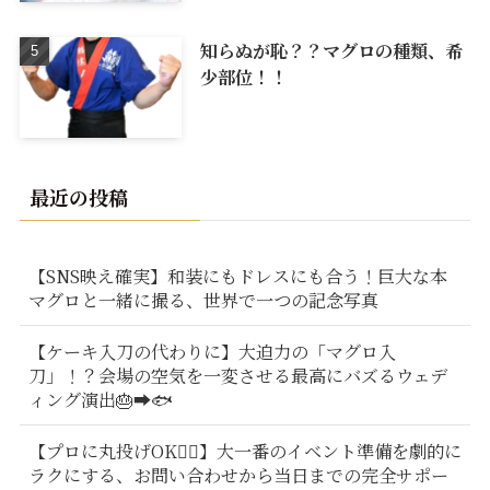
知らぬが恥？？マグロの種類、希
少部位！！
最近の投稿
【SNS映え確実】和装にもドレスにも合う！巨大な本
マグロと一緒に撮る、世界で一つの記念写真
【ケーキ入刀の代わりに】大迫力の「マグロ入
刀」！？会場の空気を一変させる最高にバズるウェデ
ィング演出🎂➡️🐟
【プロに丸投げOK🙆‍♂️】大一番のイベント準備を劇的に
ラクにする、お問い合わせから当日までの完全サポー