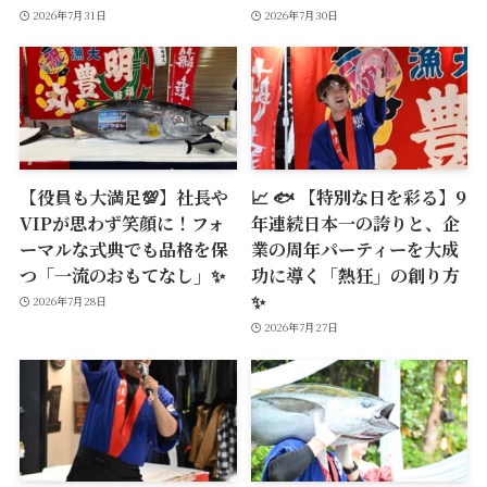
2026年7月31日
2026年7月30日
【役員も大満足💯】社長や
📈 🐟 【特別な日を彩る】9
VIPが思わず笑顔に！フォ
年連続日本一の誇りと、企
ーマルな式典でも品格を保
業の周年パーティーを大成
つ「一流のおもてなし」✨
功に導く「熱狂」の創り方
✨
2026年7月28日
2026年7月27日