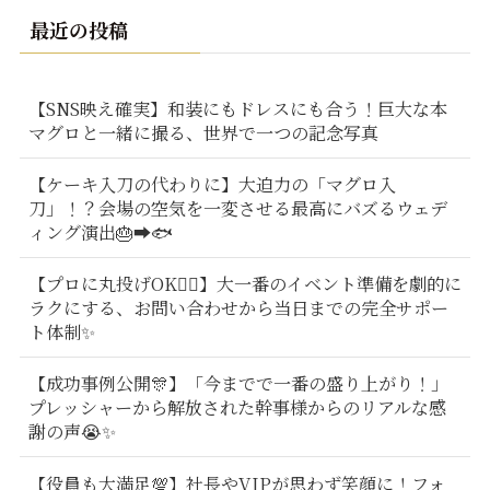
最近の投稿
【SNS映え確実】和装にもドレスにも合う！巨大な本
マグロと一緒に撮る、世界で一つの記念写真
【ケーキ入刀の代わりに】大迫力の「マグロ入
刀」！？会場の空気を一変させる最高にバズるウェデ
ィング演出🎂➡️🐟
【プロに丸投げOK🙆‍♂️】大一番のイベント準備を劇的に
ラクにする、お問い合わせから当日までの完全サポー
ト体制✨
【成功事例公開🎊】「今までで一番の盛り上がり！」
プレッシャーから解放された幹事様からのリアルな感
謝の声😭✨
【役員も大満足💯】社長やVIPが思わず笑顔に！フォ