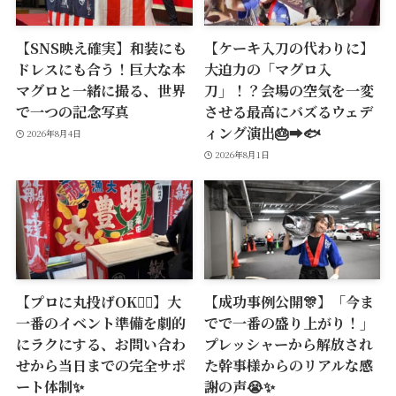
【SNS映え確実】和装にも
【ケーキ入刀の代わりに】
ドレスにも合う！巨大な本
大迫力の「マグロ入
マグロと一緒に撮る、世界
刀」！？会場の空気を一変
で一つの記念写真
させる最高にバズるウェデ
ィング演出🎂➡️🐟
2026年8月4日
2026年8月1日
【プロに丸投げOK🙆‍♂️】大
【成功事例公開🎊】「今ま
一番のイベント準備を劇的
でで一番の盛り上がり！」
にラクにする、お問い合わ
プレッシャーから解放され
せから当日までの完全サポ
た幹事様からのリアルな感
ート体制✨
謝の声😭✨