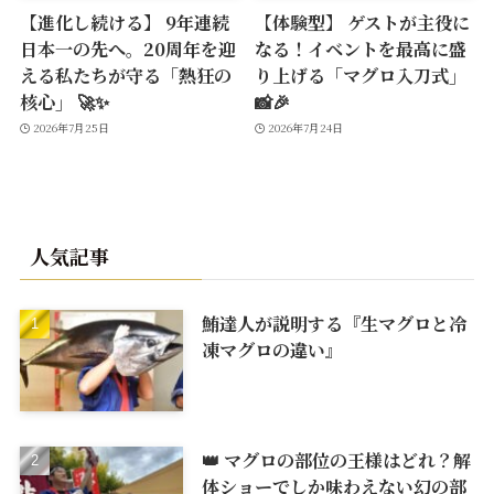
【進化し続ける】 9年連続
【体験型】 ゲストが主役に
日本一の先へ。20周年を迎
なる！イベントを最高に盛
える私たちが守る「熱狂の
り上げる「マグロ入刀式」
核心」 🚀✨
📸🎉
2026年7月25日
2026年7月24日
人気記事
鮪達人が説明する『生マグロと冷
凍マグロの違い』
👑 マグロの部位の王様はどれ？解
体ショーでしか味わえない幻の部