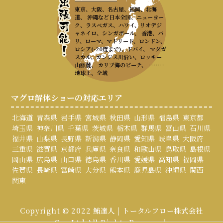
東京、大阪、名古屋、福岡、北海
道、 沖縄など日本全国、ニューヨー
ク、ラスベガス、ハワイ、リオデジ
ャネイロ、シンガポール、 香港、パ
リ、ローマ、マドリード、ロンドン、
ロシア(-20度まで)、ドバイ、 マダガ
スカル、ガンジス川沿い、ロッキー
山脈麓、 カリブ海のビーチ、 ………
地球上、全域
マグロ解体ショーの対応エリア
北海道
青森県
岩手県
宮城県
秋田県
山形県
福島県
東京都
埼玉県
神奈川県
千葉県
茨城県
栃木県
群馬県
富山県
石川県
福井県
山梨県
長野県
新潟県
静岡県
愛知県
岐阜県
大阪府
三重県
滋賀県
京都府
兵庫県
奈良県
和歌山県
鳥取県
島根県
岡山県
広島県
山口県
徳島県
香川県
愛媛県
高知県
福岡県
佐賀県
長崎県
宮崎県
大分県
熊本県
鹿児島県
沖縄県
関西
関東
Copyright © 2022 鮪達人 | トータルフロー株式会社
Co., Ltd All Rights Reserved.