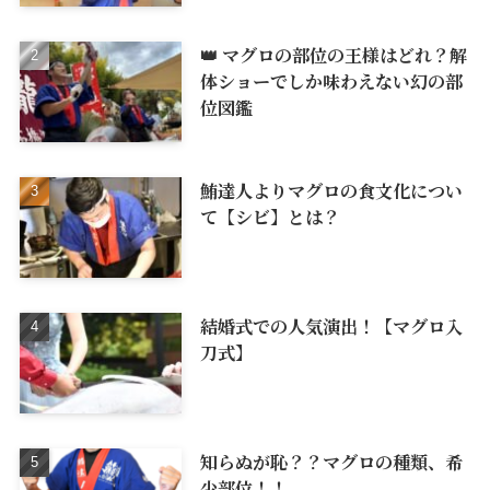
👑 マグロの部位の王様はどれ？解
体ショーでしか味わえない幻の部
位図鑑
鮪達人よりマグロの食文化につい
て【シビ】とは？
結婚式での人気演出！【マグロ入
刀式】
知らぬが恥？？マグロの種類、希
少部位！！