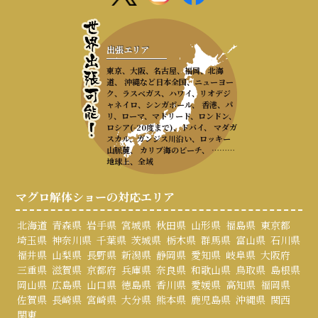
出張エリア
東京、大阪、名古屋、福岡、北海
道、 沖縄など日本全国、ニューヨー
ク、ラスベガス、ハワイ、リオデジ
ャネイロ、シンガポール、 香港、パ
リ、ローマ、マドリード、ロンドン、
ロシア(-20度まで)、ドバイ、 マダガ
スカル、ガンジス川沿い、ロッキー
山脈麓、 カリブ海のビーチ、 ………
地球上、全域
マグロ解体ショーの対応エリア
北海道
青森県
岩手県
宮城県
秋田県
山形県
福島県
東京都
埼玉県
神奈川県
千葉県
茨城県
栃木県
群馬県
富山県
石川県
福井県
山梨県
長野県
新潟県
静岡県
愛知県
岐阜県
大阪府
三重県
滋賀県
京都府
兵庫県
奈良県
和歌山県
鳥取県
島根県
岡山県
広島県
山口県
徳島県
香川県
愛媛県
高知県
福岡県
佐賀県
長崎県
宮崎県
大分県
熊本県
鹿児島県
沖縄県
関西
関東