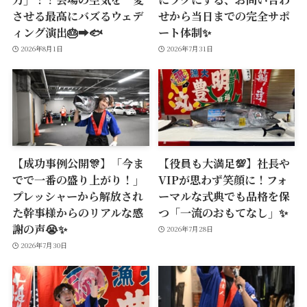
させる最高にバズるウェデ
せから当日までの完全サポ
ィング演出🎂➡️🐟
ート体制✨
2026年8月1日
2026年7月31日
【成功事例公開🎊】「今ま
【役員も大満足💯】社長や
でで一番の盛り上がり！」
VIPが思わず笑顔に！フォ
プレッシャーから解放され
ーマルな式典でも品格を保
た幹事様からのリアルな感
つ「一流のおもてなし」✨
謝の声😭✨
2026年7月28日
2026年7月30日