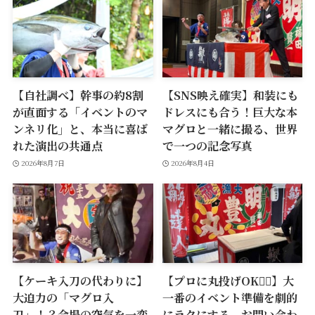
【自社調べ】幹事の約8割
【SNS映え確実】和装にも
が直面する「イベントのマ
ドレスにも合う！巨大な本
ンネリ化」と、本当に喜ば
マグロと一緒に撮る、世界
れた演出の共通点
で一つの記念写真
2026年8月7日
2026年8月4日
【ケーキ入刀の代わりに】
【プロに丸投げOK🙆‍♂️】大
大迫力の「マグロ入
一番のイベント準備を劇的
刀」！？会場の空気を一変
にラクにする、お問い合わ