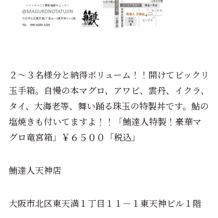
２～３名様分と納得ボリューム！！開けてビックリ
玉手箱。自慢の本マグロ、アワビ、雲丹、イクラ、
タイ、大海老等、舞い踊る珠玉の特製丼です。鮎の
塩焼きも付いてますよ！！「鮪達人特製！豪華マ
グロ竜宮箱」￥６５００「税込」
鮪達人天神店
大阪市北区東天満１丁目１１－１東天神ビル１階