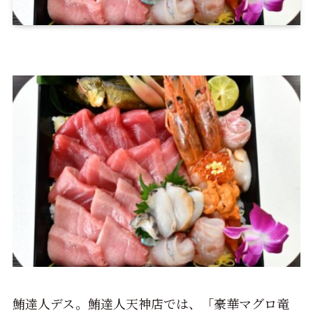
鮪達人デス。鮪達人天神店では、「豪華マグロ竜