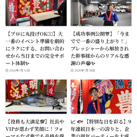
【プロに丸投げOK🙆‍♂️】大
【成功事例公開🎊】「今ま
一番のイベント準備を劇的
でで一番の盛り上がり！」
にラクにする、お問い合わ
プレッシャーから解放され
せから当日までの完全サポ
た幹事様からのリアルな感
ート体制✨
謝の声😭✨
2026年7月31日
2026年7月30日
【役員も大満足💯】社長や
📈 🐟 【特別な日を彩る】9
VIPが思わず笑顔に！フォ
年連続日本一の誇りと、企
ーマルな式典でも品格を保
業の周年パーティーを大成