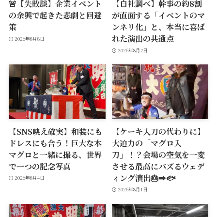
🚨【失敗談】企業イベント
【自社調べ】幹事の約8割
の余興で起きた悲劇と回避
が直面する「イベントのマ
策
ンネリ化」と、本当に喜ば
れた演出の共通点
2026年8月8日
2026年8月7日
【SNS映え確実】和装にも
【ケーキ入刀の代わりに】
ドレスにも合う！巨大な本
大迫力の「マグロ入
マグロと一緒に撮る、世界
刀」！？会場の空気を一変
で一つの記念写真
させる最高にバズるウェデ
ィング演出🎂➡️🐟
2026年8月4日
2026年8月1日