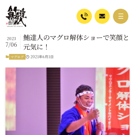
鮪達人のマグロ解体ショーで笑顔と
2023
7/06
元気に！
2021年6月1日
マグログ