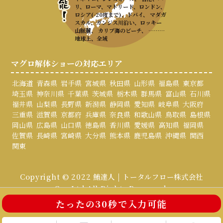
リ、ローマ、マドリード、ロンドン、
ロシア(-20度まで)、ドバイ、 マダガ
スカル、ガンジス川沿い、ロッキー
山脈麓、 カリブ海のビーチ、 ………
地球上、全域
マグロ解体ショーの対応エリア
北海道
青森県
岩手県
宮城県
秋田県
山形県
福島県
東京都
埼玉県
神奈川県
千葉県
茨城県
栃木県
群馬県
富山県
石川県
福井県
山梨県
長野県
新潟県
静岡県
愛知県
岐阜県
大阪府
三重県
滋賀県
京都府
兵庫県
奈良県
和歌山県
鳥取県
島根県
岡山県
広島県
山口県
徳島県
香川県
愛媛県
高知県
福岡県
佐賀県
長崎県
宮崎県
大分県
熊本県
鹿児島県
沖縄県
関西
関東
Copyright © 2022 鮪達人 | トータルフロー株式会社
Co., Ltd All Rights Reserved.
たったの30秒で入力可能