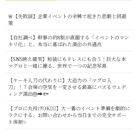
🚨【失敗談】企業イベントの余興で起きた悲劇と回避
策
【自社調べ】幹事の約8割が直面する「イベントのマン
ネリ化」と、本当に喜ばれた演出の共通点
【SNS映え確実】和装にもドレスにも合う！巨大な本
マグロと一緒に撮る、世界で一つの記念写真
【ケーキ入刀の代わりに】大迫力の「マグロ入
刀」！？会場の空気を一変させる最高にバズるウェデ
ィング演出🎂➡️🐟
【プロに丸投げOK🙆‍♂️】大一番のイベント準備を劇的に
ラクにする、お問い合わせから当日までの完全サポー
ト体制✨