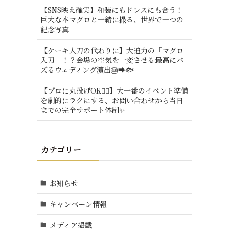
【SNS映え確実】和装にもドレスにも合う！
巨大な本マグロと一緒に撮る、世界で一つの
記念写真
【ケーキ入刀の代わりに】大迫力の「マグロ
入刀」！？会場の空気を一変させる最高にバ
ズるウェディング演出🎂➡️🐟
【プロに丸投げOK🙆‍♂️】大一番のイベント準備
を劇的にラクにする、お問い合わせから当日
までの完全サポート体制✨
カテゴリー
お知らせ
キャンペーン情報
メディア掲載