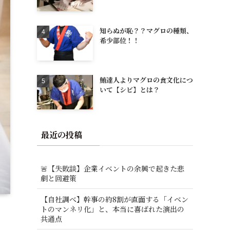
知らぬが恥？？マグロの種類、
希少部位！！
鮪達人よりマグロの食文化につ
いて【シビ】とは？
最近の投稿
🚨【失敗談】企業イベントの余興で起きた悲
劇と回避策
【自社調べ】幹事の約8割が直面する「イベン
トのマンネリ化」と、本当に喜ばれた演出の
共通点