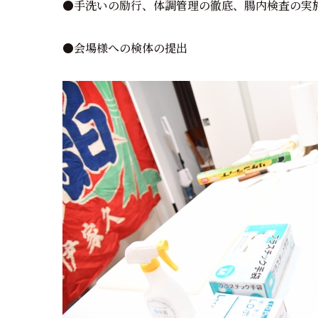
●手洗いの励行、体調管理の徹底、腸内検査の実
●会場様への検体の提出