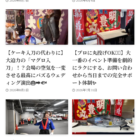
2026年8月7日
2026年8月4日
【ケーキ入刀の代わりに】
【プロに丸投げOK🙆‍♂️】大
大迫力の「マグロ入
一番のイベント準備を劇的
刀」！？会場の空気を一変
にラクにする、お問い合わ
させる最高にバズるウェデ
せから当日までの完全サポ
ィング演出🎂➡️🐟
ート体制✨
2026年8月1日
2026年7月31日