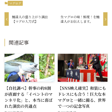
マグログ
鮪達人の盛り上がり演出
生マグロの味！鮮度！を鮪
【マグロ入刀式】
達人がお伝えします。
関連記事
【自社調べ】幹事の約8割
【SNS映え確実】和装にも
が直面する「イベントのマ
ドレスにも合う！巨大な本
ンネリ化」と、本当に喜ば
マグロと一緒に撮る、世界
れた演出の共通点
で一つの記念写真