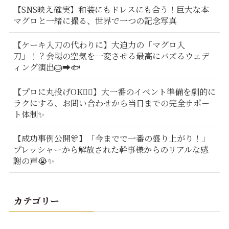
【SNS映え確実】和装にもドレスにも合う！巨大な本
マグロと一緒に撮る、世界で一つの記念写真
【ケーキ入刀の代わりに】大迫力の「マグロ入
刀」！？会場の空気を一変させる最高にバズるウェデ
ィング演出🎂➡️🐟
【プロに丸投げOK🙆‍♂️】大一番のイベント準備を劇的に
ラクにする、お問い合わせから当日までの完全サポー
ト体制✨
【成功事例公開🎊】「今までで一番の盛り上がり！」
プレッシャーから解放された幹事様からのリアルな感
謝の声😭✨
カテゴリー