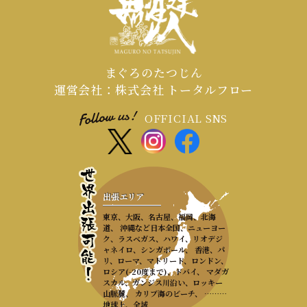
まぐろのたつじん
運営会社：株式会社 トータルフロー
OFFICIAL SNS
出張エリア
東京、大阪、名古屋、福岡、北海
道、 沖縄など日本全国、ニューヨー
ク、ラスベガス、ハワイ、リオデジ
ャネイロ、シンガポール、 香港、パ
リ、ローマ、マドリード、ロンドン、
ロシア(-20度まで)、ドバイ、 マダガ
スカル、ガンジス川沿い、ロッキー
山脈麓、 カリブ海のビーチ、 ………
地球上、全域