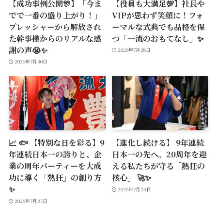
【成功事例公開🎊】「今ま
【役員も大満足💯】社長や
でで一番の盛り上がり！」
VIPが思わず笑顔に！フォ
プレッシャーから解放され
ーマルな式典でも品格を保
た幹事様からのリアルな感
つ「一流のおもてなし」✨
謝の声😭✨
2026年7月28日
2026年7月30日
📈 🐟 【特別な日を彩る】9
【進化し続ける】 9年連続
年連続日本一の誇りと、企
日本一の先へ。20周年を迎
業の周年パーティーを大成
える私たちが守る「熱狂の
功に導く「熱狂」の創り方
核心」 🚀✨
✨
2026年7月25日
2026年7月27日