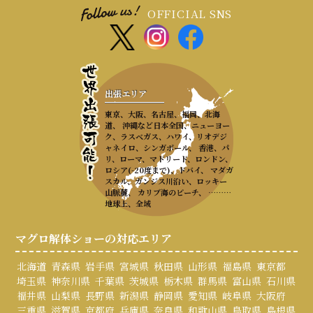
OFFICIAL SNS
出張エリア
東京、大阪、名古屋、福岡、北海
道、 沖縄など日本全国、ニューヨー
ク、ラスベガス、ハワイ、リオデジ
ャネイロ、シンガポール、 香港、パ
リ、ローマ、マドリード、ロンドン、
ロシア(-20度まで)、ドバイ、 マダガ
スカル、ガンジス川沿い、ロッキー
山脈麓、 カリブ海のビーチ、 ………
地球上、全域
マグロ解体ショーの対応エリア
北海道
青森県
岩手県
宮城県
秋田県
山形県
福島県
東京都
埼玉県
神奈川県
千葉県
茨城県
栃木県
群馬県
富山県
石川県
福井県
山梨県
長野県
新潟県
静岡県
愛知県
岐阜県
大阪府
三重県
滋賀県
京都府
兵庫県
奈良県
和歌山県
鳥取県
島根県