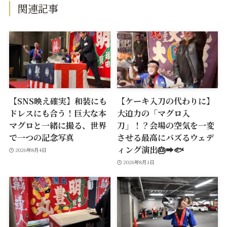
関連記事
【SNS映え確実】和装にも
【ケーキ入刀の代わりに】
ドレスにも合う！巨大な本
大迫力の「マグロ入
マグロと一緒に撮る、世界
刀」！？会場の空気を一変
で一つの記念写真
させる最高にバズるウェデ
ィング演出🎂➡️🐟
2026年8月4日
2026年8月1日