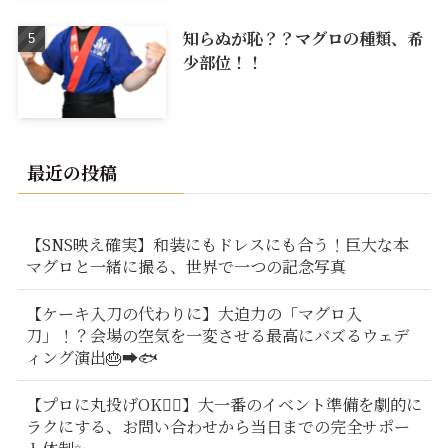
知らぬが恥？？マグロの種類、希
少部位！！
最近の投稿
【SNS映え確実】和装にもドレスにも合う！巨大な本
マグロと一緒に撮る、世界で一つの記念写真
【ケーキ入刀の代わりに】大迫力の「マグロ入
刀」！？会場の空気を一変させる最高にバズるウェデ
ィング演出🎂➡️🐟
【プロに丸投げOK🙆‍♂️】大一番のイベント準備を劇的に
ラクにする、お問い合わせから当日までの完全サポー