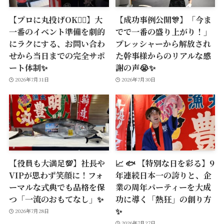
【プロに丸投げOK🙆‍♂️】大
【成功事例公開🎊】「今ま
一番のイベント準備を劇的
でで一番の盛り上がり！」
にラクにする、お問い合わ
プレッシャーから解放され
せから当日までの完全サポ
た幹事様からのリアルな感
ート体制✨
謝の声😭✨
2026年7月31日
2026年7月30日
【役員も大満足💯】社長や
📈 🐟 【特別な日を彩る】9
VIPが思わず笑顔に！フォ
年連続日本一の誇りと、企
ーマルな式典でも品格を保
業の周年パーティーを大成
つ「一流のおもてなし」✨
功に導く「熱狂」の創り方
✨
2026年7月28日
2026年7月27日