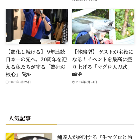
【進化し続ける】 9年連続
【体験型】 ゲストが主役に
日本一の先へ。20周年を迎
なる！イベントを最高に盛
える私たちが守る「熱狂の
り上げる「マグロ入刀式」
核心」 🚀✨
📸🎉
2026年7月25日
2026年7月24日
人気記事
鮪達人が説明する『生マグロと冷