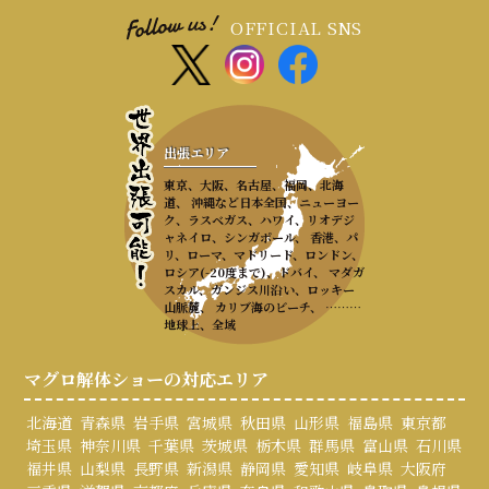
OFFICIAL SNS
出張エリア
東京、大阪、名古屋、福岡、北海
道、 沖縄など日本全国、ニューヨー
ク、ラスベガス、ハワイ、リオデジ
ャネイロ、シンガポール、 香港、パ
リ、ローマ、マドリード、ロンドン、
ロシア(-20度まで)、ドバイ、 マダガ
スカル、ガンジス川沿い、ロッキー
山脈麓、 カリブ海のビーチ、 ………
地球上、全域
マグロ解体ショーの対応エリア
北海道
青森県
岩手県
宮城県
秋田県
山形県
福島県
東京都
埼玉県
神奈川県
千葉県
茨城県
栃木県
群馬県
富山県
石川県
福井県
山梨県
長野県
新潟県
静岡県
愛知県
岐阜県
大阪府