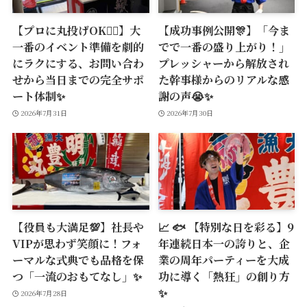
【プロに丸投げOK🙆‍♂️】大
【成功事例公開🎊】「今ま
一番のイベント準備を劇的
でで一番の盛り上がり！」
にラクにする、お問い合わ
プレッシャーから解放され
せから当日までの完全サポ
た幹事様からのリアルな感
ート体制✨
謝の声😭✨
2026年7月31日
2026年7月30日
【役員も大満足💯】社長や
📈 🐟 【特別な日を彩る】9
VIPが思わず笑顔に！フォ
年連続日本一の誇りと、企
ーマルな式典でも品格を保
業の周年パーティーを大成
つ「一流のおもてなし」✨
功に導く「熱狂」の創り方
✨
2026年7月28日