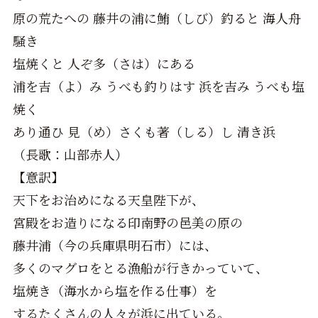
原の荒たへの 藤井の浦に鮪（しび）釣ると 海人舟
騒き
塩焼くと 人ぞ多（さは）にある
浦を吉（よ）み うべも釣りはす 浜を吉み うべも塩
焼く
あり通ひ 見（め）さくも著（しる）し 清き浜
（長歌：山部赤人）
【意訳】
天下をお治めになる天皇陛下が、
宮殿をお造りになる印南野の邑美の原の
藤井浦（今の兵庫県明石市）には、
多くのマグロをとる漁船が行きかっていて、
塩焼き（海水から塩を作る仕事）を
するたくさんの人々が浜に出ている。