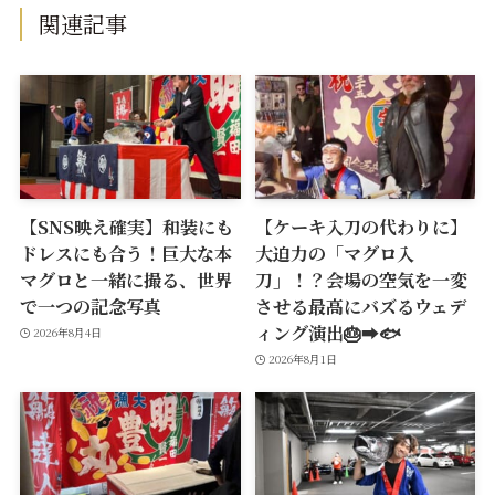
関連記事
【SNS映え確実】和装にも
【ケーキ入刀の代わりに】
ドレスにも合う！巨大な本
大迫力の「マグロ入
マグロと一緒に撮る、世界
刀」！？会場の空気を一変
で一つの記念写真
させる最高にバズるウェデ
ィング演出🎂➡️🐟
2026年8月4日
2026年8月1日