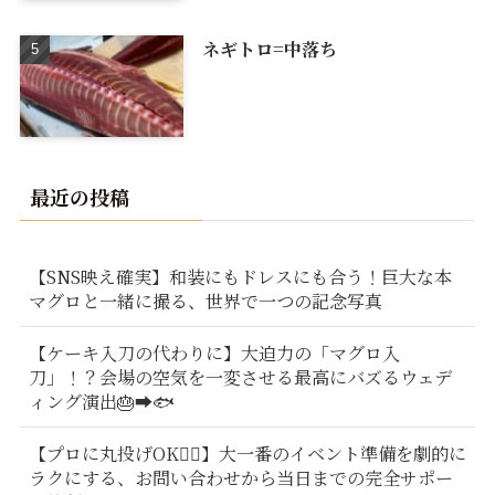
ネギトロ=中落ち
最近の投稿
【SNS映え確実】和装にもドレスにも合う！巨大な本
マグロと一緒に撮る、世界で一つの記念写真
【ケーキ入刀の代わりに】大迫力の「マグロ入
刀」！？会場の空気を一変させる最高にバズるウェデ
ィング演出🎂➡️🐟
【プロに丸投げOK🙆‍♂️】大一番のイベント準備を劇的に
ラクにする、お問い合わせから当日までの完全サポー