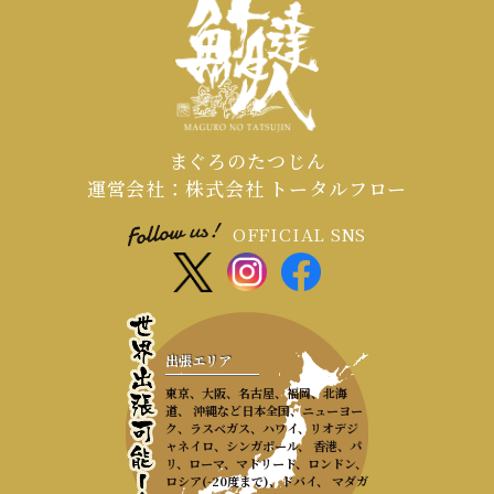
まぐろのたつじん
運営会社：株式会社 トータルフロー
OFFICIAL SNS
出張エリア
東京、大阪、名古屋、福岡、北海
道、 沖縄など日本全国、ニューヨー
ク、ラスベガス、ハワイ、リオデジ
ャネイロ、シンガポール、 香港、パ
リ、ローマ、マドリード、ロンドン、
ロシア(-20度まで)、ドバイ、 マダガ