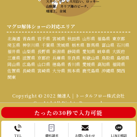
スカル、ガンジス川沿い、ロッキー
山脈麓、 カリブ海のビーチ、 ………
地球上、全域
マグロ解体ショーの対応エリア
北海道
青森県
岩手県
宮城県
秋田県
山形県
福島県
東京都
埼玉県
神奈川県
千葉県
茨城県
栃木県
群馬県
富山県
石川県
福井県
山梨県
長野県
新潟県
静岡県
愛知県
岐阜県
大阪府
三重県
滋賀県
京都府
兵庫県
奈良県
和歌山県
鳥取県
島根県
岡山県
広島県
山口県
徳島県
香川県
愛媛県
高知県
福岡県
佐賀県
長崎県
宮崎県
大分県
熊本県
鹿児島県
沖縄県
関西
関東
Copyright © 2022 鮪達人 | トータルフロー株式会社
Co., Ltd All Rights Reserved.
たったの30秒で入力可能
お電話はこちら
お問い合わせ
TEL
資料請求
お問い合わせ
LINE相談