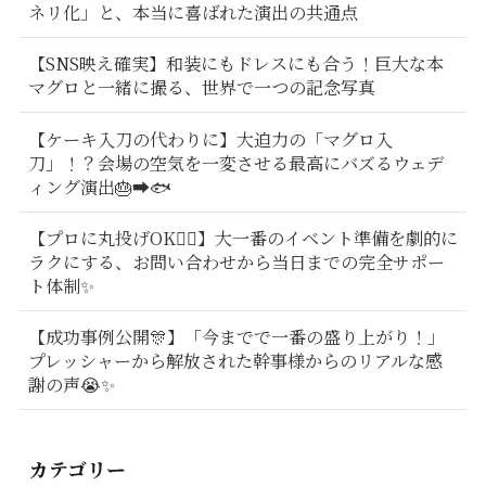
ネリ化」と、本当に喜ばれた演出の共通点
【SNS映え確実】和装にもドレスにも合う！巨大な本
マグロと一緒に撮る、世界で一つの記念写真
【ケーキ入刀の代わりに】大迫力の「マグロ入
刀」！？会場の空気を一変させる最高にバズるウェデ
ィング演出🎂➡️🐟
【プロに丸投げOK🙆‍♂️】大一番のイベント準備を劇的に
ラクにする、お問い合わせから当日までの完全サポー
ト体制✨
【成功事例公開🎊】「今までで一番の盛り上がり！」
プレッシャーから解放された幹事様からのリアルな感
謝の声😭✨
カテゴリー