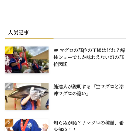
人気記事
👑 マグロの部位の王様はどれ？解
体ショーでしか味わえない幻の部
位図鑑
鮪達人が説明する『生マグロと冷
凍マグロの違い』
知らぬが恥？？マグロの種類、希
少部位！！