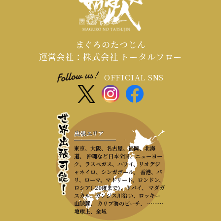
まぐろのたつじん
運営会社：株式会社 トータルフロー
OFFICIAL SNS
出張エリア
東京、大阪、名古屋、福岡、北海
道、 沖縄など日本全国、ニューヨー
ク、ラスベガス、ハワイ、リオデジ
ャネイロ、シンガポール、 香港、パ
リ、ローマ、マドリード、ロンドン、
ロシア(-20度まで)、ドバイ、 マダガ
スカル、ガンジス川沿い、ロッキー
山脈麓、 カリブ海のビーチ、 ………
地球上、全域