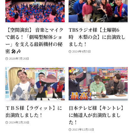
【空間演出】 音楽とマイク
TBSラジオ様【土曜朝6
で創る！「劇場型解体ショ
時 木梨の会】に出演致し
ー」を支える最新機材の秘
ました！
密 🎤🎶
2024年4月5日
2026年7月20日
ＴＢＳ様【ラヴィット】に
日本テレビ様【キントレ】
出演致しました！
に鮪達人が出演致しまし
た！
2024年2月20日
2023年12月11日