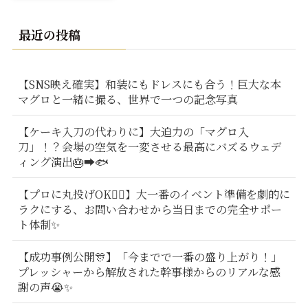
最近の投稿
【SNS映え確実】和装にもドレスにも合う！巨大な本
マグロと一緒に撮る、世界で一つの記念写真
【ケーキ入刀の代わりに】大迫力の「マグロ入
刀」！？会場の空気を一変させる最高にバズるウェデ
ィング演出🎂➡️🐟
【プロに丸投げOK🙆‍♂️】大一番のイベント準備を劇的に
ラクにする、お問い合わせから当日までの完全サポー
ト体制✨
【成功事例公開🎊】「今までで一番の盛り上がり！」
プレッシャーから解放された幹事様からのリアルな感
謝の声😭✨