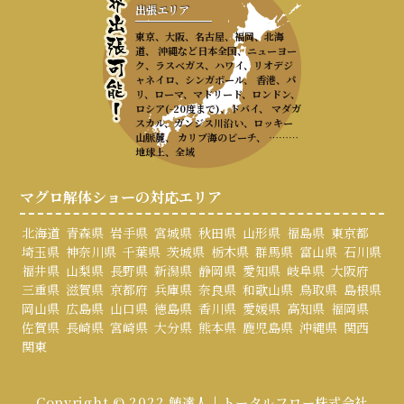
出張エリア
東京、大阪、名古屋、福岡、北海
道、 沖縄など日本全国、ニューヨー
ク、ラスベガス、ハワイ、リオデジ
ャネイロ、シンガポール、 香港、パ
リ、ローマ、マドリード、ロンドン、
ロシア(-20度まで)、ドバイ、 マダガ
スカル、ガンジス川沿い、ロッキー
山脈麓、 カリブ海のビーチ、 ………
地球上、全域
マグロ解体ショーの対応エリア
北海道
青森県
岩手県
宮城県
秋田県
山形県
福島県
東京都
埼玉県
神奈川県
千葉県
茨城県
栃木県
群馬県
富山県
石川県
福井県
山梨県
長野県
新潟県
静岡県
愛知県
岐阜県
大阪府
三重県
滋賀県
京都府
兵庫県
奈良県
和歌山県
鳥取県
島根県
岡山県
広島県
山口県
徳島県
香川県
愛媛県
高知県
福岡県
佐賀県
長崎県
宮崎県
大分県
熊本県
鹿児島県
沖縄県
関西
関東
Copyright © 2022 鮪達人 | トータルフロー株式会社