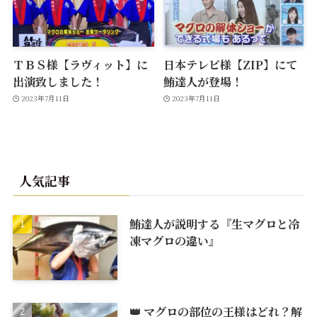
ＴＢＳ様【ラヴィット】に
日本テレビ様【ZIP】にて
出演致しました！
鮪達人が登場！
2023年7月11日
2023年7月11日
人気記事
鮪達人が説明する『生マグロと冷
凍マグロの違い』
👑 マグロの部位の王様はどれ？解