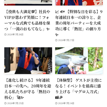
【役員も大満足💯】社長や
📈 🐟 【特別な日を彩る】9
VIPが思わず笑顔に！フォ
年連続日本一の誇りと、企
ーマルな式典でも品格を保
業の周年パーティーを大成
つ「一流のおもてなし」✨
功に導く「熱狂」の創り方
✨
2026年7月28日
2026年7月27日
【進化し続ける】 9年連続
【体験型】 ゲストが主役に
日本一の先へ。20周年を迎
なる！イベントを最高に盛
える私たちが守る「熱狂の
り上げる「マグロ入刀式」
核心」 🚀✨
📸🎉
2026年7月25日
2026年7月24日