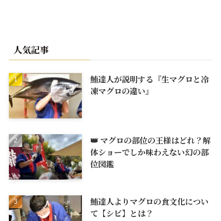
人気記事
鮪達人が説明する『生マグロと冷
凍マグロの違い』
👑 マグロの部位の王様はどれ？解
体ショーでしか味わえない幻の部
位図鑑
鮪達人よりマグロの食文化につい
て【シビ】とは？