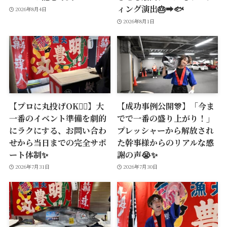
ィング演出🎂➡️🐟
2026年8月4日
2026年8月1日
【プロに丸投げOK🙆‍♂️】大
【成功事例公開🎊】「今ま
一番のイベント準備を劇的
でで一番の盛り上がり！」
にラクにする、お問い合わ
プレッシャーから解放され
せから当日までの完全サポ
た幹事様からのリアルな感
ート体制✨
謝の声😭✨
2026年7月31日
2026年7月30日