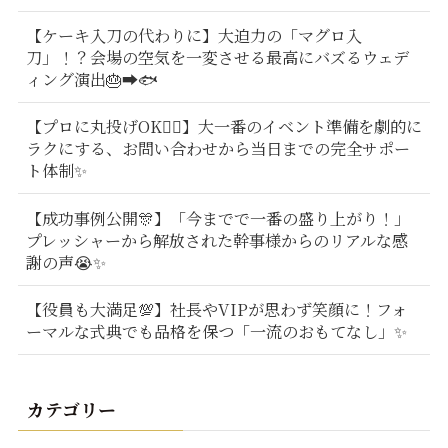
【ケーキ入刀の代わりに】大迫力の「マグロ入
刀」！？会場の空気を一変させる最高にバズるウェデ
ィング演出🎂➡️🐟
【プロに丸投げOK🙆‍♂️】大一番のイベント準備を劇的に
ラクにする、お問い合わせから当日までの完全サポー
ト体制✨
【成功事例公開🎊】「今までで一番の盛り上がり！」
プレッシャーから解放された幹事様からのリアルな感
謝の声😭✨
【役員も大満足💯】社長やVIPが思わず笑顔に！フォ
ーマルな式典でも品格を保つ「一流のおもてなし」✨
カテゴリー