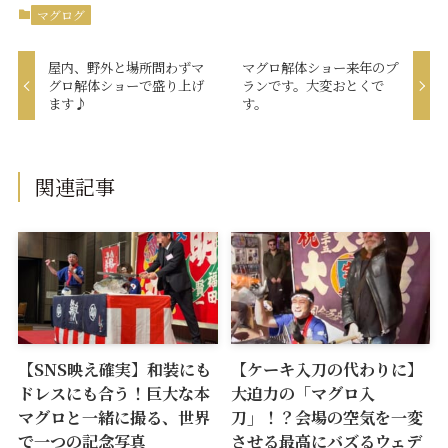
マグログ
屋内、野外と場所問わずマ
マグロ解体ショー来年のプ
グロ解体ショーで盛り上げ
ランです。大変おとくで
ます♪
す。
関連記事
【SNS映え確実】和装にも
【ケーキ入刀の代わりに】
ドレスにも合う！巨大な本
大迫力の「マグロ入
マグロと一緒に撮る、世界
刀」！？会場の空気を一変
で一つの記念写真
させる最高にバズるウェデ