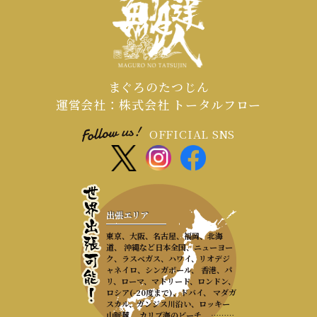
まぐろのたつじん
運営会社：株式会社 トータルフロー
OFFICIAL SNS
出張エリア
東京、大阪、名古屋、福岡、北海
道、 沖縄など日本全国、ニューヨー
ク、ラスベガス、ハワイ、リオデジ
ャネイロ、シンガポール、 香港、パ
リ、ローマ、マドリード、ロンドン、
ロシア(-20度まで)、ドバイ、 マダガ
スカル、ガンジス川沿い、ロッキー
山脈麓、 カリブ海のビーチ、 ………