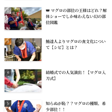
👑 マグロの部位の王様はどれ？解
体ショーでしか味わえない幻の部
位図鑑
鮪達人よりマグロの食文化につい
て【シビ】とは？
結婚式での人気演出！【マグロ入
刀式】
知らぬが恥？？マグロの種類、希
少部位！！