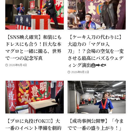
【SNS映え確実】和装にも
【ケーキ入刀の代わりに】
ドレスにも合う！巨大な本
大迫力の「マグロ入
マグロと一緒に撮る、世界
刀」！？会場の空気を一変
で一つの記念写真
させる最高にバズるウェデ
ィング演出🎂➡️🐟
2026年8月4日
2026年8月1日
【プロに丸投げOK🙆‍♂️】大
【成功事例公開🎊】「今ま
一番のイベント準備を劇的
でで一番の盛り上がり！」