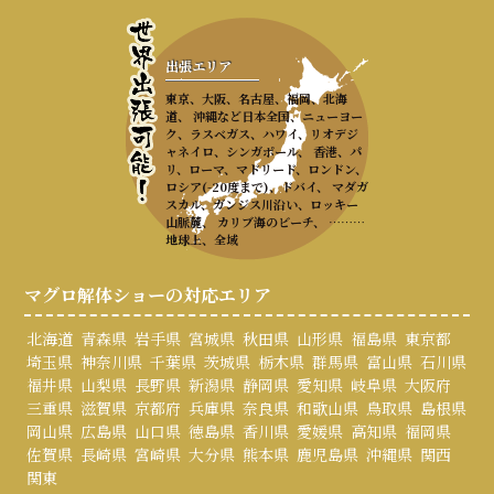
出張エリア
東京、大阪、名古屋、福岡、北海
道、 沖縄など日本全国、ニューヨー
ク、ラスベガス、ハワイ、リオデジ
ャネイロ、シンガポール、 香港、パ
リ、ローマ、マドリード、ロンドン、
ロシア(-20度まで)、ドバイ、 マダガ
スカル、ガンジス川沿い、ロッキー
山脈麓、 カリブ海のビーチ、 ………
地球上、全域
マグロ解体ショーの対応エリア
北海道
青森県
岩手県
宮城県
秋田県
山形県
福島県
東京都
埼玉県
神奈川県
千葉県
茨城県
栃木県
群馬県
富山県
石川県
福井県
山梨県
長野県
新潟県
静岡県
愛知県
岐阜県
大阪府
三重県
滋賀県
京都府
兵庫県
奈良県
和歌山県
鳥取県
島根県
岡山県
広島県
山口県
徳島県
香川県
愛媛県
高知県
福岡県
佐賀県
長崎県
宮崎県
大分県
熊本県
鹿児島県
沖縄県
関西
関東