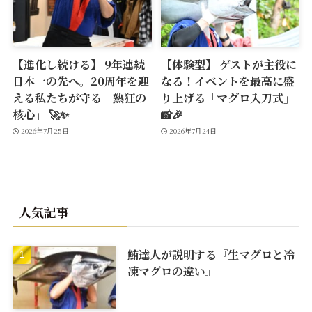
【進化し続ける】 9年連続
【体験型】 ゲストが主役に
日本一の先へ。20周年を迎
なる！イベントを最高に盛
える私たちが守る「熱狂の
り上げる「マグロ入刀式」
核心」 🚀✨
📸🎉
2026年7月25日
2026年7月24日
人気記事
鮪達人が説明する『生マグロと冷
凍マグロの違い』