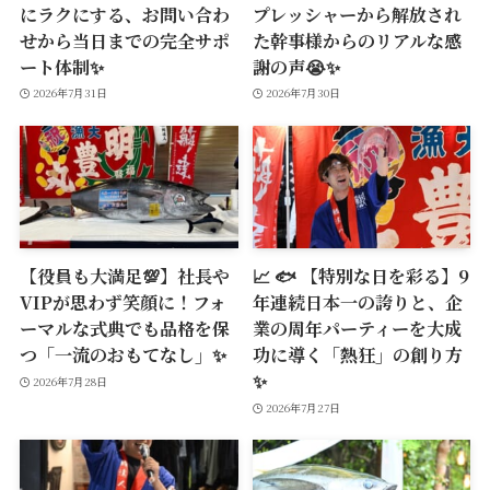
にラクにする、お問い合わ
プレッシャーから解放され
せから当日までの完全サポ
た幹事様からのリアルな感
ート体制✨
謝の声😭✨
2026年7月31日
2026年7月30日
【役員も大満足💯】社長や
📈 🐟 【特別な日を彩る】9
VIPが思わず笑顔に！フォ
年連続日本一の誇りと、企
ーマルな式典でも品格を保
業の周年パーティーを大成
つ「一流のおもてなし」✨
功に導く「熱狂」の創り方
✨
2026年7月28日
2026年7月27日