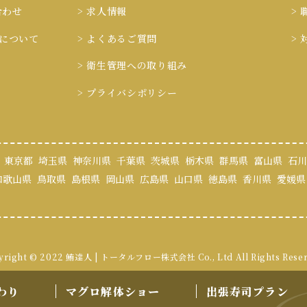
合わせ
> 求人情報
>
ieについて
> よくあるご質問
>
> 衛生管理への取り組み
> プライバシポリシー
東京都
埼玉県
神奈川県
千葉県
茨城県
栃木県
群馬県
富山県
石川
和歌山県
鳥取県
島根県
岡山県
広島県
山口県
徳島県
香川県
愛媛県
yright © 2022 鮪達人 | トータルフロー株式会社
Co., Ltd All Rights Rese
わり
マグロ解体ショー
出張寿司プラン