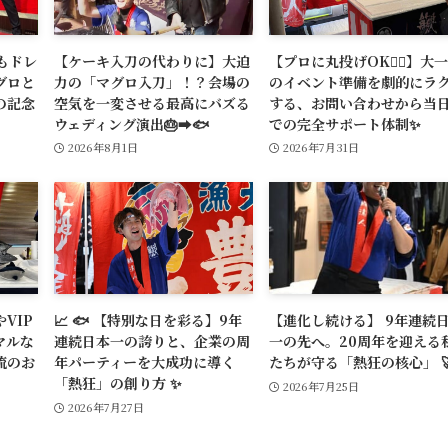
もドレ
【ケーキ入刀の代わりに】大迫
【プロに丸投げOK🙆‍♂️】大
グロと
力の「マグロ入刀」！？会場の
のイベント準備を劇的にラ
の記念
空気を一変させる最高にバズる
する、お問い合わせから当
ウェディング演出🎂➡️🐟
での完全サポート体制✨
2026年8月1日
2026年7月31日
VIP
📈 🐟 【特別な日を彩る】9年
【進化し続ける】 9年連続
マルな
連続日本一の誇りと、企業の周
一の先へ。20周年を迎える
流のお
年パーティーを大成功に導く
たちが守る「熱狂の核心」 
「熱狂」の創り方 ✨
2026年7月25日
2026年7月27日