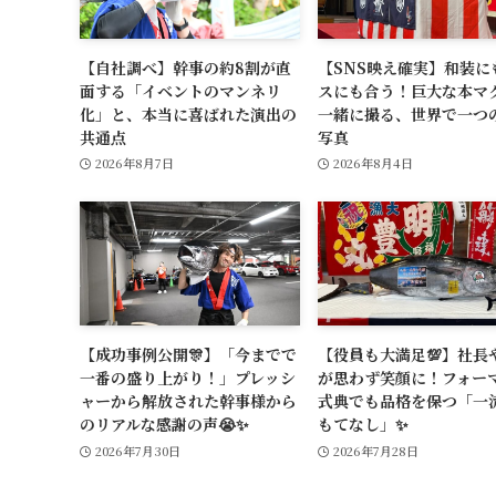
【自社調べ】幹事の約8割が直
【SNS映え確実】和装に
面する「イベントのマンネリ
スにも合う！巨大な本マ
化」と、本当に喜ばれた演出の
一緒に撮る、世界で一つ
共通点
写真
2026年8月7日
2026年8月4日
【成功事例公開🎊】「今までで
【役員も大満足💯】社長や
一番の盛り上がり！」プレッシ
が思わず笑顔に！フォー
ャーから解放された幹事様から
式典でも品格を保つ「一
のリアルな感謝の声😭✨
もてなし」✨
2026年7月30日
2026年7月28日