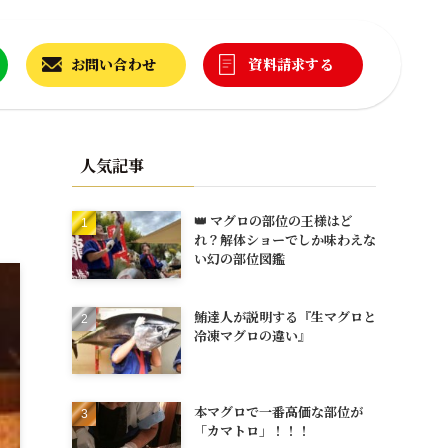
お問い合わせ
資料請求する
人気記事
👑 マグロの部位の王様はど
れ？解体ショーでしか味わえな
い幻の部位図鑑
鮪達人が説明する『生マグロと
冷凍マグロの違い』
本マグロで一番高価な部位が
「カマトロ」！！！