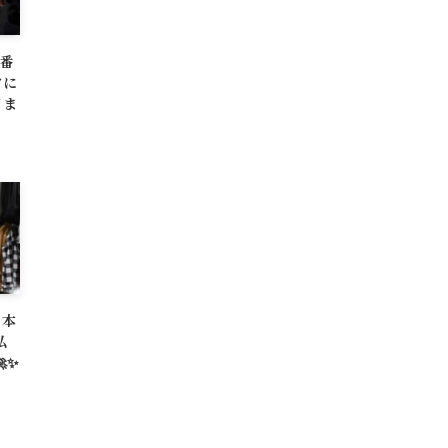
一番
クに
日ま
日本
私
✨