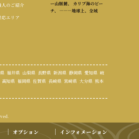
ー山脈麓、 カリブ海のビー
 職人のご紹介
チ、 ………地球上、全域
 対応エリア
県
福井県
山梨県
長野県
新潟県
静岡県
愛知県
岐
高知県
福岡県
佐賀県
長崎県
宮崎県
大分県
熊本
rved.
オプション
インフォメーション