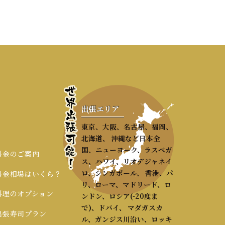
出張エリア
東京、大阪、名古屋、福岡、
北海道、 沖縄など日本全
国、ニューヨーク、ラスベガ
 料金のご案内
ス、ハワイ、リオデジャネイ
ロ、シンガポール、 香港、パ
 料金相場はいくら？
リ、ローマ、マドリード、ロ
 料理のオプション
ンドン、ロシア(-20度ま
で)、ドバイ、 マダガスカ
 出張寿司プラン
ル、ガンジス川沿い、ロッキ