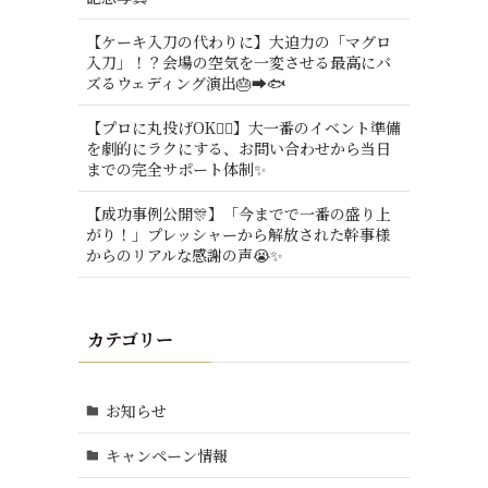
【ケーキ入刀の代わりに】大迫力の「マグロ
入刀」！？会場の空気を一変させる最高にバ
ズるウェディング演出🎂➡️🐟
【プロに丸投げOK🙆‍♂️】大一番のイベント準備
を劇的にラクにする、お問い合わせから当日
までの完全サポート体制✨
【成功事例公開🎊】「今までで一番の盛り上
がり！」プレッシャーから解放された幹事様
からのリアルな感謝の声😭✨
カテゴリー
お知らせ
キャンペーン情報