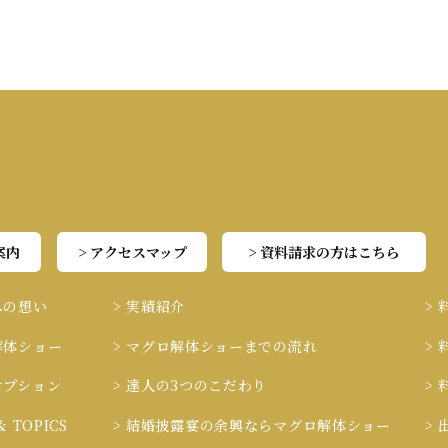
案内
> アクセスマップ
> 資料請求の方はこちら
への想い
> 実績紹介
>
解体ショー
> マグロ解体ショーまでの流れ
>
オプション
> 達人の3つのこだわり
>
& TOPICS
> 結婚披露宴の余興ならマグロ解体ショー
>