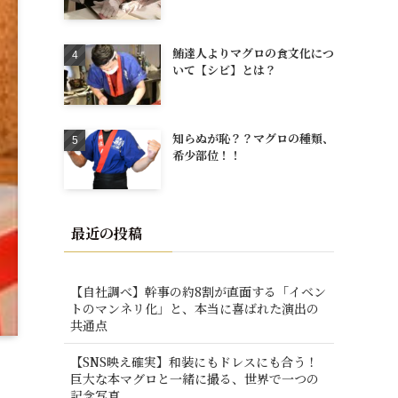
鮪達人よりマグロの食文化につ
いて【シビ】とは？
知らぬが恥？？マグロの種類、
希少部位！！
最近の投稿
【自社調べ】幹事の約8割が直面する「イベン
トのマンネリ化」と、本当に喜ばれた演出の
共通点
【SNS映え確実】和装にもドレスにも合う！
巨大な本マグロと一緒に撮る、世界で一つの
記念写真