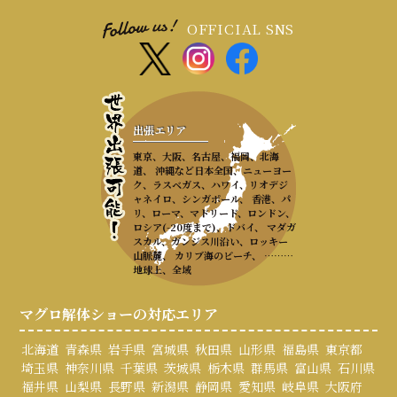
OFFICIAL SNS
出張エリア
東京、大阪、名古屋、福岡、北海
道、 沖縄など日本全国、ニューヨー
ク、ラスベガス、ハワイ、リオデジ
ャネイロ、シンガポール、 香港、パ
リ、ローマ、マドリード、ロンドン、
ロシア(-20度まで)、ドバイ、 マダガ
スカル、ガンジス川沿い、ロッキー
山脈麓、 カリブ海のビーチ、 ………
地球上、全域
マグロ解体ショーの対応エリア
北海道
青森県
岩手県
宮城県
秋田県
山形県
福島県
東京都
埼玉県
神奈川県
千葉県
茨城県
栃木県
群馬県
富山県
石川県
福井県
山梨県
長野県
新潟県
静岡県
愛知県
岐阜県
大阪府