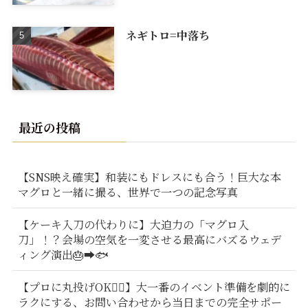
ネギトロ=中落ち
最近の投稿
【SNS映え確実】和装にもドレスにも合う！巨大な本
マグロと一緒に撮る、世界で一つの記念写真
【ケーキ入刀の代わりに】大迫力の「マグロ入
刀」！？会場の空気を一変させる最高にバズるウェデ
ィング演出🎂➡️🐟
【プロに丸投げOK🙆‍♂️】大一番のイベント準備を劇的に
ラクにする、お問い合わせから当日までの完全サポー