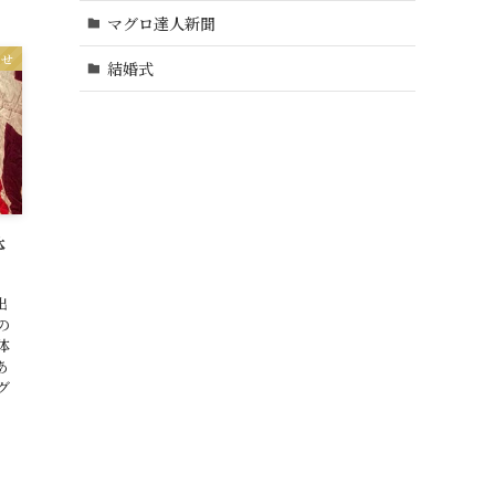
マグロ達人新聞
らせ
結婚式
体
出
の
体
あ
グ