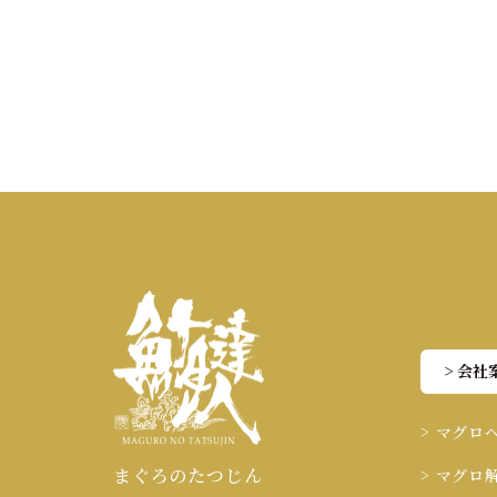
> 会社
> マグロ
まぐろのたつじん
> マグロ