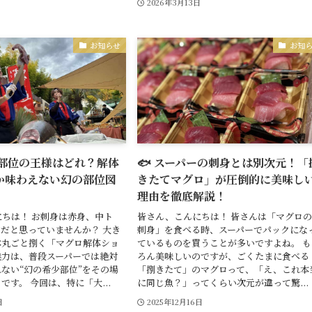
日
2026年3月13日
お知らせ
お知
の部位の王様はどれ？解体
🐟 スーパーの刺身とは別次元！「
か味わえない幻の部位図
きたてマグロ」が圧倒的に美味し
理由を徹底解説！
ちは！ お刺身は赤身、中ト
皆さん、こんにちは！ 皆さんは「マグロ
だと思っていませんか？ 大き
刺身」を食べる時、スーパーでパックにな
本丸ごと捌く「マグロ解体ショ
ているものを買うことが多いですよね。 も
魅力は、普段スーパーでは絶対
ろん美味しいのですが、ごくたまに食べる
ない“幻の希少部位”をその場
「捌きたて」のマグロって、「え、これ本
です。 今回は、特に「大...
に同じ魚？」ってくらい次元が違って驚...
日
2025年12月16日