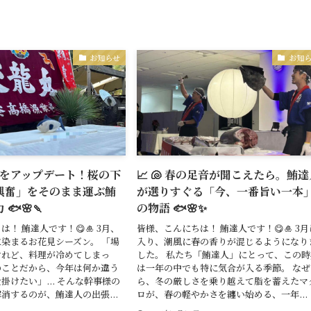
お知らせ
お知
お花見をアップデート！桜の下
📈 🐚 春の足音が聞こえたら。鮪
興奮」をそのまま運ぶ鮪
が選りすぐる「今、一番旨い一本
🐟🌸🍡
の物語 🐟🌸✨
！ 鮪達人です！😋🎍 3月、
皆様、こんにちは！ 鮪達人です！😋🎍 3月
染まるお花見シーズン。 「場
入り、潮風に春の香りが混じるようになり
けれど、料理が冷めてしまっ
した。 私たち「鮪達人」にとって、この時
のことだから、今年は何か違う
は一年の中でも特に気合が入る季節。 なぜ
掛けたい」... そんな幹事様の
ら、冬の厳しさを乗り越えて脂を蓄えたマ
消するのが、鮪達人の出張...
ロが、春の軽やかさを纏い始める、一年...