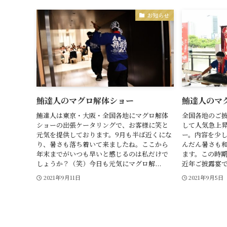
お知らせ
鮪達人のマグロ解体ショー
鮪達人のマ
鮪達人は東京・大阪・全国各地にマグロ解体
全国各地のご
ショーの出張ケータリングで、お客様に笑と
して人気急上
元気を提供しております。9月も半ば近くにな
ー。内容を少
り、暑さも落ち着いて来ましたね。ここから
んだん暑さも
年末までがいつも早いと感じるのは私だけで
ます。この時
しょうか？（笑）今日も元気にマグロ解...
近年ご披露宴で
2021年9月11日
2021年9月5日