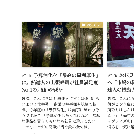
お知らせ
📈 📊 予算消化を「最高の福利厚生」
📈 🍡 
に。鮪達人の出張寿司が社員満足度
へ「市場の
No.1の理由 🐟💰✨
達人の機動力 
皆様、こんにちは！ 鮪達人です！😋🎍 3月も
皆様、こんにちは
いよいよ後半戦。 企業の幹事様や総務の皆
街がピンク色に
様、今年度の「予算消化」は無事に終わりそ
所取りはした
うですか？ 「予算が少し余ったけれど、無駄
た…」「毎年
な備品を買うくらいなら社員に還元したい」
サプライズを仕
「でも、ただの高級弁当や飲み会では、...
悩みを一気に解