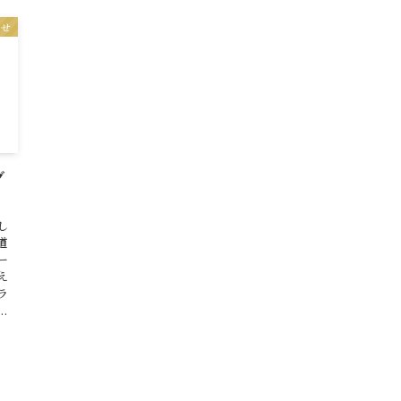
らせ
グ
し
道
ー
え
ラ
.