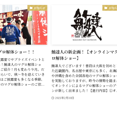
お知らせ
お知
グロ解体ショー！！
鮪達人の新企画！【オンラインマ
ロ解体ショー】
披露宴でサプライズイベントと
昇！鮪達人のマグロ解体ショ
鮪達人でございます！普段は大阪を初めと
しご紹介！月も変わり９月。だ
た近畿圏内、名古屋や東京にも多く、北海
和らいで、秋～冬を迎えていき
や沖縄を含めた全国各地のマグロ解体ショ
期はご披露宴も多くなる季節、
を実施しておりますが、昨今の情勢を踏ま
のマグロ解体ショーのご依...
てオンラインによるマグロ解体ショーのプ
ンが新しく出来ました！【進行内容】①オ..
2021年2月10日