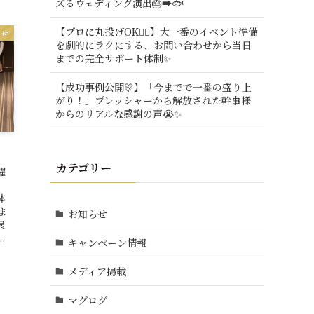
ズるウェディング演出🎂➡️🐟
【プロに丸投げOK🙆‍♂️】大一番のイベント準備
らせ
を劇的にラクにする、お問い合わせから当日
までの完全サポート体制✨
【成功事例公開🎊】「今までで一番の盛り上
がり！」プレッシャーから解放された幹事様
からのリアルな感謝の声😭✨
カテゴリー
躍
体
ま
お知らせ
展
.
キャンペーン情報
メディア掲載
マグログ