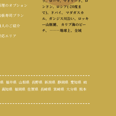
リ、ローマ、マドリード、ロ
 料理のオプション
ンドン、ロシア(-20度ま
で)、ドバイ、 マダガスカ
 出張寿司プラン
ル、ガンジス川沿い、ロッキ
ー山脈麓、 カリブ海のビー
 職人のご紹介
チ、 ………地球上、全域
 対応エリア
県
福井県
山梨県
長野県
新潟県
静岡県
愛知県
岐
高知県
福岡県
佐賀県
長崎県
宮崎県
大分県
熊本