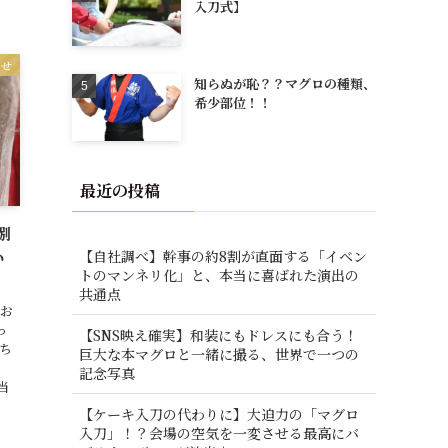
入刀式】
らせ
知らぬが恥？？マグロの種類、
希少部位！！
最近の投稿
捌
【自社調べ】幹事の約8割が直面する「イベン
い
トのマンネリ化」と、本当に喜ばれた演出の
共通点
のお
っ
【SNS映え確実】和装にもドレスにも合う！
ち
巨大な本マグロと一緒に撮る、世界で一つの
記念写真
当
【ケーキ入刀の代わりに】大迫力の「マグロ
入刀」！？会場の空気を一変させる最高にバ