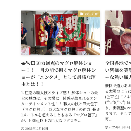
お知らせ
🍣🔪💥 迫力満点のマグロ解体ショ
全国各地で
ー！！ 目の前で捌くマグロ解体シ
い皆様を笑
ョーが「エンタメ」として最強な理
ーな熱い職
由とは！！
豪快で迫力あ
る太陽のよう
1. 圧巻の職人技とライブ感！ 解体ショーの最
(≧▽≦) こ
大の魅力は、その場に一体感が生まれるエン
(*'▽')(*'
ターテインメント性！！ 職人の技と巨大包丁
り、出張型の
（マグロ包丁） 巨大なマグロ包丁の迫力: 長さ
ります。そし
1メートルを超えることもある「マグロ包丁」
寄...
が、100kg以上の巨大なマグロを...
2025年11月14
2025年12月10日