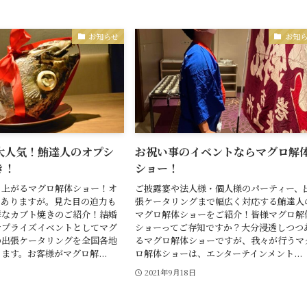
お知らせ
お知
大人気！鮪達人のオプシ
お祝い事のイベントならマグロ解
き！
ショー！
り上がるマグロ解体ショー！オ
ご披露宴や法人様・個人様のパーティー、
々ありますが。見た目の迫力も
張ケータリングまで幅広く対応する鮪達人
群なカブト焼きのご紹介！結婚
マグロ解体ショーをご紹介！皆様マグロ解
サプライズイベントとしてマグ
ショーってご存知ですか？大分浸透しつつ
の出張ケータリングを全国各地
るマグロ解体ショーですが、我々が行うマ
ます。お客様がマグロ解...
ロ解体ショーは、エンターテインメント...
2021年9月18日