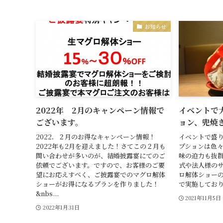
お知らせ
2022年 2月のキャンペーン情報で
イベントで
ございます。
ョン、兜焼
2022．２月のお得なキャンペーン情報！
イベントで盛
2022年も2月を迎えました！さてこの２月も
プションは色
問い合わせが多いのが、結婚披露宴にてのご
味の迫力も抜
依頼でございます。ですので、お客様のご要
式や法人様の
望にお応えすべく、ご披露宴でのマグロ解体
ロ解体ショー
ショーがお得になるプランを作りました！
で実施しており
&nbs...
2021年11月5日
2022年1月31日