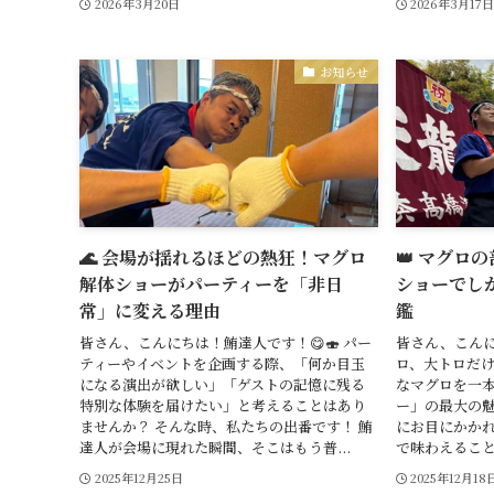
2026年3月20日
2026年3月17
お知らせ
🌊 会場が揺れるほどの熱狂！マグロ
👑 マグロ
解体ショーがパーティーを「非日
ショーでし
常」に変える理由
鑑
皆さん、こんにちは！鮪達人です！😋🍣 パー
皆さん、こんに
ティーやイベントを企画する際、「何か目玉
ロ、大トロだけ
になる演出が欲しい」「ゲストの記憶に残る
なマグロを一
特別な体験を届けたい」と考えることはあり
ー」の最大の
ませんか？ そんな時、私たちの出番です！ 鮪
にお目にかかれ
達人が会場に現れた瞬間、そこはもう普...
で味わえること
2025年12月25日
2025年12月18