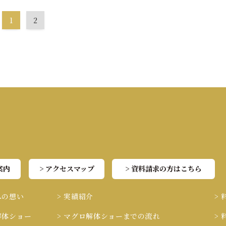
1
2
案内
> アクセスマップ
> 資料請求の方はこちら
への想い
> 実績紹介
>
解体ショー
> マグロ解体ショーまでの流れ
>