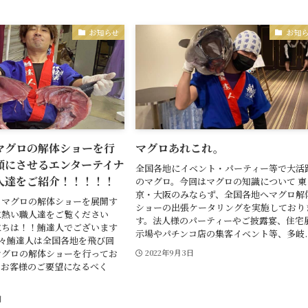
お知らせ
お知
マグロの解体ショーを行
マグロあれこれ。
顔にさせるエンターテイナ
全国各地にイベント・パーティー等で大活
人達をご紹介！！！！！
のマグロ。今回はマグロの知識について 東
京・大阪のみならず、全国各地へマグロ解
るマグロの解体ショーを展開す
ショーの出張ケータリングを実施しており
に熱い職人達をご覧ください
す。法人様のパーティーやご披露宴、住宅
んにちは！！鮪達人でございます
示場やパチンコ店の集客イベント等、多岐..
▽') 我々鮪達人は全国各地を飛び回
マグロの解体ショーを行ってお
2022年9月3日
てお客様のご要望になるべく
日