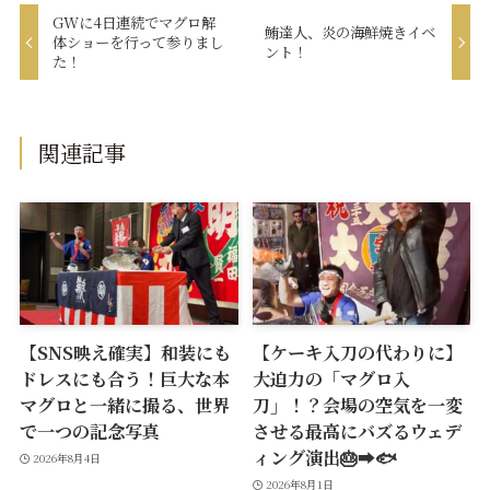
GWに4日連続でマグロ解
鮪達人、炎の海鮮焼きイベ
体ショーを行って参りまし
ント！
た！
関連記事
【SNS映え確実】和装にも
【ケーキ入刀の代わりに】
ドレスにも合う！巨大な本
大迫力の「マグロ入
マグロと一緒に撮る、世界
刀」！？会場の空気を一変
で一つの記念写真
させる最高にバズるウェデ
ィング演出🎂➡️🐟
2026年8月4日
2026年8月1日