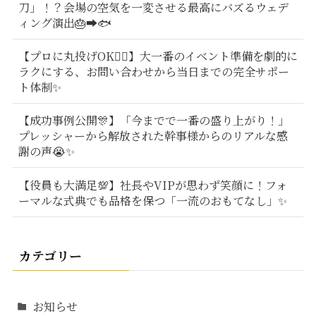
刀」！？会場の空気を一変させる最高にバズるウェデ
ィング演出🎂➡️🐟
【プロに丸投げOK🙆‍♂️】大一番のイベント準備を劇的に
ラクにする、お問い合わせから当日までの完全サポー
ト体制✨
【成功事例公開🎊】「今までで一番の盛り上がり！」
プレッシャーから解放された幹事様からのリアルな感
謝の声😭✨
【役員も大満足💯】社長やVIPが思わず笑顔に！フォ
ーマルな式典でも品格を保つ「一流のおもてなし」✨
カテゴリー
お知らせ