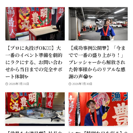
【プロに丸投げOK🙆‍♂️】大
【成功事例公開🎊】「今ま
一番のイベント準備を劇的
でで一番の盛り上がり！」
にラクにする、お問い合わ
プレッシャーから解放され
せから当日までの完全サポ
た幹事様からのリアルな感
ート体制✨
謝の声😭✨
2026年7月31日
2026年7月30日