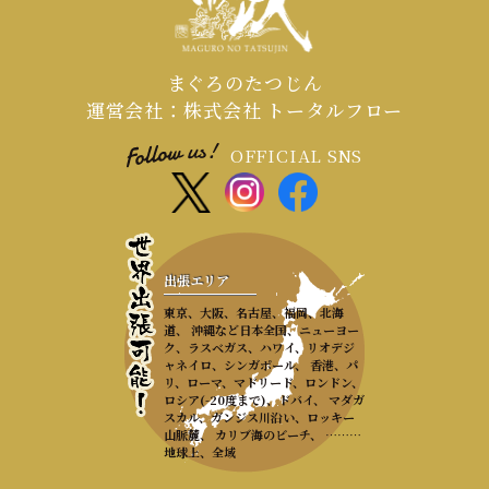
まぐろのたつじん
運営会社：株式会社 トータルフロー
OFFICIAL SNS
出張エリア
東京、大阪、名古屋、福岡、北海
道、 沖縄など日本全国、ニューヨー
ク、ラスベガス、ハワイ、リオデジ
ャネイロ、シンガポール、 香港、パ
リ、ローマ、マドリード、ロンドン、
ロシア(-20度まで)、ドバイ、 マダガ
スカル、ガンジス川沿い、ロッキー
山脈麓、 カリブ海のビーチ、 ………
地球上、全域