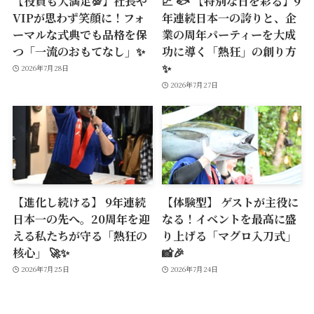
【役員も大満足💯】社長や
📈 🐟 【特別な日を彩る】9
VIPが思わず笑顔に！フォ
年連続日本一の誇りと、企
ーマルな式典でも品格を保
業の周年パーティーを大成
つ「一流のおもてなし」✨
功に導く「熱狂」の創り方
✨
2026年7月28日
2026年7月27日
【進化し続ける】 9年連続
【体験型】 ゲストが主役に
日本一の先へ。20周年を迎
なる！イベントを最高に盛
える私たちが守る「熱狂の
り上げる「マグロ入刀式」
核心」 🚀✨
📸🎉
2026年7月25日
2026年7月24日