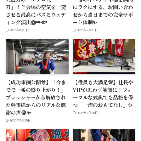
刀」！？会場の空気を一変
にラクにする、お問い合わ
させる最高にバズるウェデ
せから当日までの完全サポ
ィング演出🎂➡️🐟
ート体制✨
2026年8月1日
2026年7月31日
【成功事例公開🎊】「今ま
【役員も大満足💯】社長や
でで一番の盛り上がり！」
VIPが思わず笑顔に！フォ
プレッシャーから解放され
ーマルな式典でも品格を保
た幹事様からのリアルな感
つ「一流のおもてなし」✨
謝の声😭✨
2026年7月28日
2026年7月30日