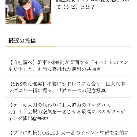
て【シビ】とは？
最近の投稿
【自社調べ】幹事の約8割が直面する「イベントのマン
ネリ化」と、本当に喜ばれた演出の共通点
【SNS映え確実】和装にもドレスにも合う！巨大な本
マグロと一緒に撮る、世界で一つの記念写真
【ケーキ入刀の代わりに】大迫力の「マグロ入
刀」！？会場の空気を一変させる最高にバズるウェデ
ィング演出🎂➡️🐟
【プロに丸投げOK🙆‍♂️】大一番のイベント準備を劇的に