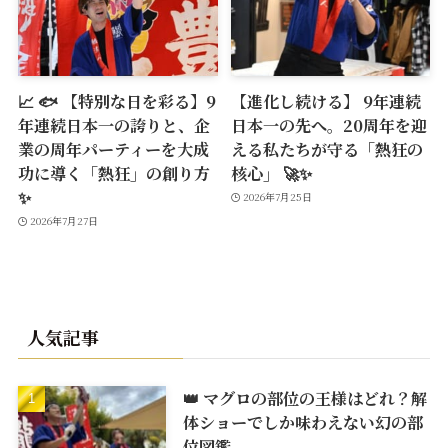
📈 🐟 【特別な日を彩る】9
【進化し続ける】 9年連続
年連続日本一の誇りと、企
日本一の先へ。20周年を迎
業の周年パーティーを大成
える私たちが守る「熱狂の
功に導く「熱狂」の創り方
核心」 🚀✨
✨
2026年7月25日
2026年7月27日
人気記事
👑 マグロの部位の王様はどれ？解
体ショーでしか味わえない幻の部
位図鑑