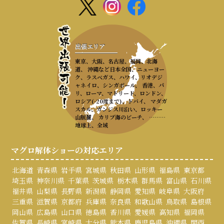
出張エリア
東京、大阪、名古屋、福岡、北海
道、 沖縄など日本全国、ニューヨー
ク、ラスベガス、ハワイ、リオデジ
ャネイロ、シンガポール、 香港、パ
リ、ローマ、マドリード、ロンドン、
ロシア(-20度まで)、ドバイ、 マダガ
スカル、ガンジス川沿い、ロッキー
山脈麓、 カリブ海のビーチ、 ………
地球上、全域
マグロ解体ショーの対応エリア
北海道
青森県
岩手県
宮城県
秋田県
山形県
福島県
東京都
埼玉県
神奈川県
千葉県
茨城県
栃木県
群馬県
富山県
石川県
福井県
山梨県
長野県
新潟県
静岡県
愛知県
岐阜県
大阪府
三重県
滋賀県
京都府
兵庫県
奈良県
和歌山県
鳥取県
島根県
岡山県
広島県
山口県
徳島県
香川県
愛媛県
高知県
福岡県
佐賀県
長崎県
宮崎県
大分県
熊本県
鹿児島県
沖縄県
関西