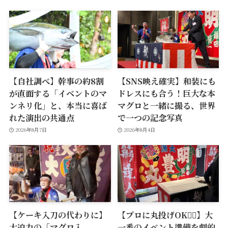
【自社調べ】幹事の約8割
【SNS映え確実】和装にも
が直面する「イベントのマ
ドレスにも合う！巨大な本
ンネリ化」と、本当に喜ば
マグロと一緒に撮る、世界
れた演出の共通点
で一つの記念写真
2026年8月7日
2026年8月4日
【ケーキ入刀の代わりに】
【プロに丸投げOK🙆‍♂️】大
大迫力の「マグロ入
一番のイベント準備を劇的