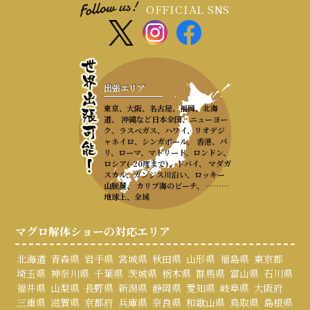
OFFICIAL SNS
出張エリア
東京、大阪、名古屋、福岡、北海
道、 沖縄など日本全国、ニューヨー
ク、ラスベガス、ハワイ、リオデジ
ャネイロ、シンガポール、 香港、パ
リ、ローマ、マドリード、ロンドン、
ロシア(-20度まで)、ドバイ、 マダガ
スカル、ガンジス川沿い、ロッキー
山脈麓、 カリブ海のビーチ、 ………
地球上、全域
マグロ解体ショーの対応エリア
北海道
青森県
岩手県
宮城県
秋田県
山形県
福島県
東京都
埼玉県
神奈川県
千葉県
茨城県
栃木県
群馬県
富山県
石川県
福井県
山梨県
長野県
新潟県
静岡県
愛知県
岐阜県
大阪府
三重県
滋賀県
京都府
兵庫県
奈良県
和歌山県
鳥取県
島根県