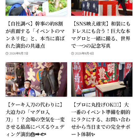
【自社調べ】幹事の約8割
【SNS映え確実】和装にも
が直面する「イベントのマ
ドレスにも合う！巨大な本
ンネリ化」と、本当に喜ば
マグロと一緒に撮る、世界
れた演出の共通点
で一つの記念写真
2026年8月7日
2026年8月4日
【ケーキ入刀の代わりに】
【プロに丸投げOK🙆‍♂️】大
大迫力の「マグロ入
一番のイベント準備を劇的
刀」！？会場の空気を一変
にラクにする、お問い合わ
させる最高にバズるウェデ
せから当日までの完全サポ
ィング演出🎂➡️🐟
ート体制✨