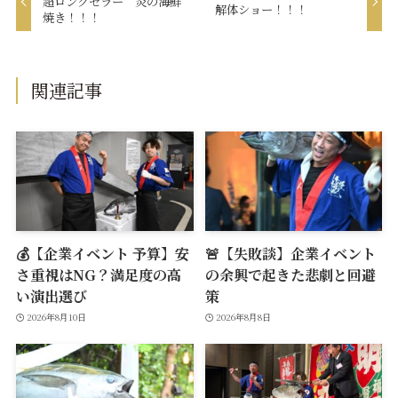
超ロングセラー 炎の海鮮
解体ショー！！！
焼き！！！
関連記事
💰【企業イベント 予算】安
🚨【失敗談】企業イベント
さ重視はNG？満足度の高
の余興で起きた悲劇と回避
い演出選び
策
2026年8月10日
2026年8月8日