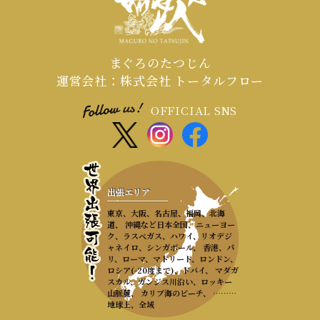
まぐろのたつじん
運営会社：株式会社 トータルフロー
OFFICIAL SNS
出張エリア
東京、大阪、名古屋、福岡、北海
道、 沖縄など日本全国、ニューヨー
ク、ラスベガス、ハワイ、リオデジ
ャネイロ、シンガポール、 香港、パ
リ、ローマ、マドリード、ロンドン、
ロシア(-20度まで)、ドバイ、 マダガ
スカル、ガンジス川沿い、ロッキー
山脈麓、 カリブ海のビーチ、 ………
地球上、全域