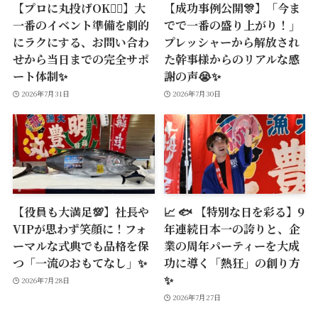
【プロに丸投げOK🙆‍♂️】大
【成功事例公開🎊】「今ま
一番のイベント準備を劇的
でで一番の盛り上がり！」
にラクにする、お問い合わ
プレッシャーから解放され
せから当日までの完全サポ
た幹事様からのリアルな感
ート体制✨
謝の声😭✨
2026年7月31日
2026年7月30日
【役員も大満足💯】社長や
📈 🐟 【特別な日を彩る】9
VIPが思わず笑顔に！フォ
年連続日本一の誇りと、企
ーマルな式典でも品格を保
業の周年パーティーを大成
つ「一流のおもてなし」✨
功に導く「熱狂」の創り方
✨
2026年7月28日
2026年7月27日