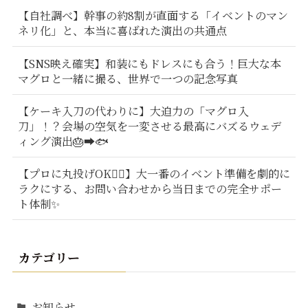
【自社調べ】幹事の約8割が直面する「イベントのマン
ネリ化」と、本当に喜ばれた演出の共通点
【SNS映え確実】和装にもドレスにも合う！巨大な本
マグロと一緒に撮る、世界で一つの記念写真
【ケーキ入刀の代わりに】大迫力の「マグロ入
刀」！？会場の空気を一変させる最高にバズるウェデ
ィング演出🎂➡️🐟
【プロに丸投げOK🙆‍♂️】大一番のイベント準備を劇的に
ラクにする、お問い合わせから当日までの完全サポー
ト体制✨
カテゴリー
お知らせ