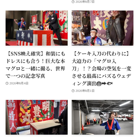
2026年8月7日
【SNS映え確実】和装にも
【ケーキ入刀の代わりに】
ドレスにも合う！巨大な本
大迫力の「マグロ入
マグロと一緒に撮る、世界
刀」！？会場の空気を一変
で一つの記念写真
させる最高にバズるウェデ
ィング演出🎂➡️🐟
2026年8月4日
2026年8月1日