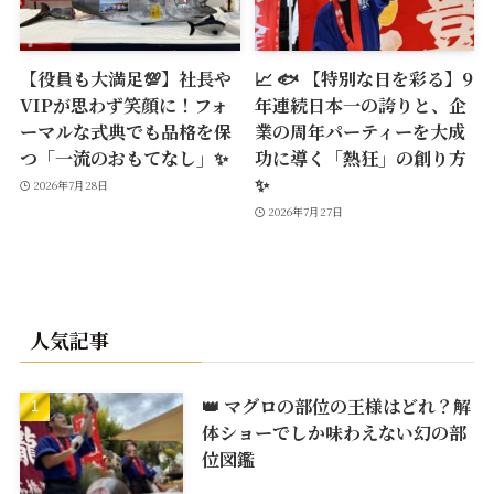
【役員も大満足💯】社長や
📈 🐟 【特別な日を彩る】9
VIPが思わず笑顔に！フォ
年連続日本一の誇りと、企
ーマルな式典でも品格を保
業の周年パーティーを大成
つ「一流のおもてなし」✨
功に導く「熱狂」の創り方
✨
2026年7月28日
2026年7月27日
人気記事
👑 マグロの部位の王様はどれ？解
体ショーでしか味わえない幻の部
位図鑑