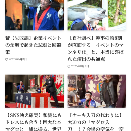
🚨【失敗談】企業イベント
【自社調べ】幹事の約8割
の余興で起きた悲劇と回避
が直面する「イベントのマ
策
ンネリ化」と、本当に喜ば
れた演出の共通点
2026年8月8日
2026年8月7日
【SNS映え確実】和装にも
【ケーキ入刀の代わりに】
ドレスにも合う！巨大な本
大迫力の「マグロ入
マグロと一緒に撮る、世界
刀」！？会場の空気を一変