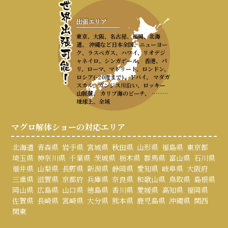
出張エリア
東京、大阪、名古屋、福岡、北海
道、 沖縄など日本全国、ニューヨー
ク、ラスベガス、ハワイ、リオデジ
ャネイロ、シンガポール、 香港、パ
リ、ローマ、マドリード、ロンドン、
ロシア(-20度まで)、ドバイ、 マダガ
スカル、ガンジス川沿い、ロッキー
山脈麓、 カリブ海のビーチ、 ………
地球上、全域
マグロ解体ショーの対応エリア
北海道
青森県
岩手県
宮城県
秋田県
山形県
福島県
東京都
埼玉県
神奈川県
千葉県
茨城県
栃木県
群馬県
富山県
石川県
福井県
山梨県
長野県
新潟県
静岡県
愛知県
岐阜県
大阪府
三重県
滋賀県
京都府
兵庫県
奈良県
和歌山県
鳥取県
島根県
岡山県
広島県
山口県
徳島県
香川県
愛媛県
高知県
福岡県
佐賀県
長崎県
宮崎県
大分県
熊本県
鹿児島県
沖縄県
関西
関東