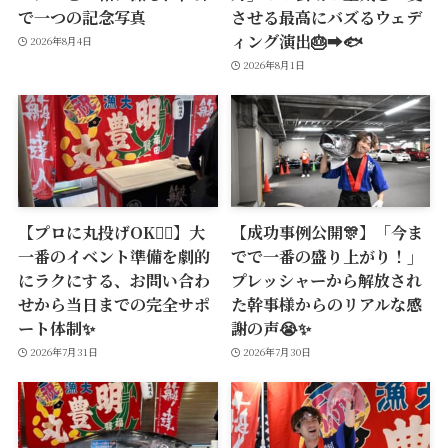
で一つの記念写真
させる最高にバズるウェデ
ィング演出🎂➡️🐟
2026年8月4日
2026年8月1日
【プロに丸投げOK🙆‍♂️】大
【成功事例公開🎊】「今ま
一番のイベント準備を劇的
でで一番の盛り上がり！」
にラクにする、お問い合わ
プレッシャーから解放され
せから当日までの完全サポ
た幹事様からのリアルな感
ート体制✨
謝の声😭✨
2026年7月31日
2026年7月30日