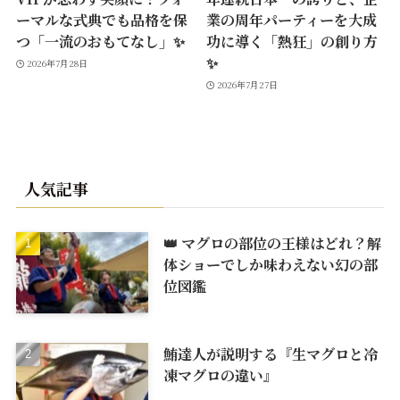
ーマルな式典でも品格を保
業の周年パーティーを大成
つ「一流のおもてなし」✨
功に導く「熱狂」の創り方
✨
2026年7月28日
2026年7月27日
人気記事
👑 マグロの部位の王様はどれ？解
体ショーでしか味わえない幻の部
位図鑑
鮪達人が説明する『生マグロと冷
凍マグロの違い』