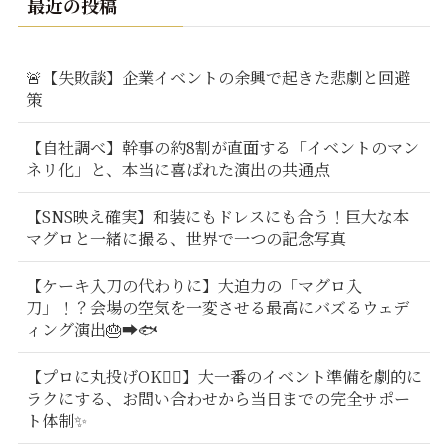
最近の投稿
🚨【失敗談】企業イベントの余興で起きた悲劇と回避
策
【自社調べ】幹事の約8割が直面する「イベントのマン
ネリ化」と、本当に喜ばれた演出の共通点
【SNS映え確実】和装にもドレスにも合う！巨大な本
マグロと一緒に撮る、世界で一つの記念写真
【ケーキ入刀の代わりに】大迫力の「マグロ入
刀」！？会場の空気を一変させる最高にバズるウェデ
ィング演出🎂➡️🐟
【プロに丸投げOK🙆‍♂️】大一番のイベント準備を劇的に
ラクにする、お問い合わせから当日までの完全サポー
ト体制✨