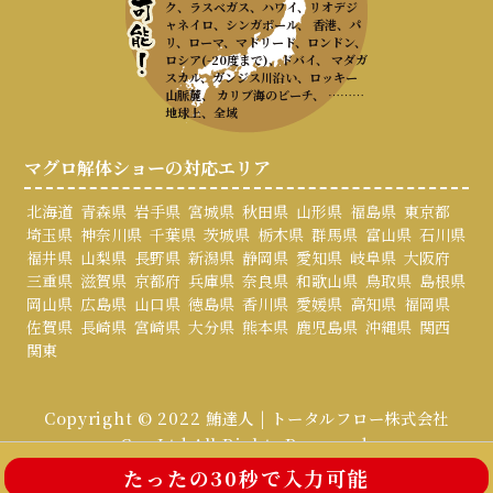
ク、ラスベガス、ハワイ、リオデジ
ャネイロ、シンガポール、 香港、パ
リ、ローマ、マドリード、ロンドン、
ロシア(-20度まで)、ドバイ、 マダガ
スカル、ガンジス川沿い、ロッキー
山脈麓、 カリブ海のビーチ、 ………
地球上、全域
マグロ解体ショーの対応エリア
北海道
青森県
岩手県
宮城県
秋田県
山形県
福島県
東京都
埼玉県
神奈川県
千葉県
茨城県
栃木県
群馬県
富山県
石川県
福井県
山梨県
長野県
新潟県
静岡県
愛知県
岐阜県
大阪府
三重県
滋賀県
京都府
兵庫県
奈良県
和歌山県
鳥取県
島根県
岡山県
広島県
山口県
徳島県
香川県
愛媛県
高知県
福岡県
佐賀県
長崎県
宮崎県
大分県
熊本県
鹿児島県
沖縄県
関西
関東
Copyright © 2022 鮪達人 | トータルフロー株式会社
Co., Ltd All Rights Reserved.
たったの30秒で入力可能