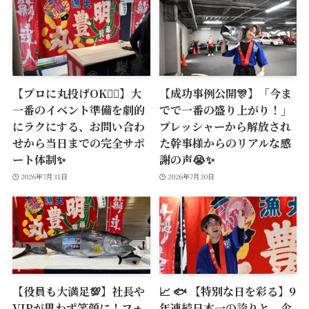
【プロに丸投げOK🙆‍♂️】大
【成功事例公開🎊】「今ま
一番のイベント準備を劇的
でで一番の盛り上がり！」
にラクにする、お問い合わ
プレッシャーから解放され
せから当日までの完全サポ
た幹事様からのリアルな感
ート体制✨
謝の声😭✨
2026年7月31日
2026年7月30日
【役員も大満足💯】社長や
📈 🐟 【特別な日を彩る】9
VIPが思わず笑顔に！フォ
年連続日本一の誇りと、企