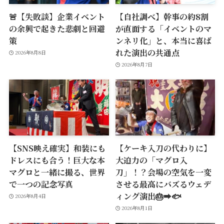
🚨【失敗談】企業イベント
【自社調べ】幹事の約8割
の余興で起きた悲劇と回避
が直面する「イベントのマ
策
ンネリ化」と、本当に喜ば
れた演出の共通点
2026年8月8日
2026年8月7日
【SNS映え確実】和装にも
【ケーキ入刀の代わりに】
ドレスにも合う！巨大な本
大迫力の「マグロ入
マグロと一緒に撮る、世界
刀」！？会場の空気を一変
で一つの記念写真
させる最高にバズるウェデ
ィング演出🎂➡️🐟
2026年8月4日
2026年8月1日