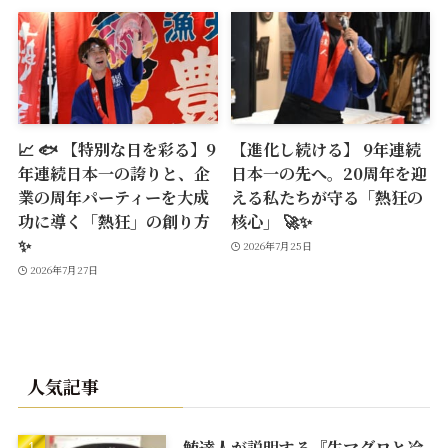
📈 🐟 【特別な日を彩る】9
【進化し続ける】 9年連続
年連続日本一の誇りと、企
日本一の先へ。20周年を迎
業の周年パーティーを大成
える私たちが守る「熱狂の
功に導く「熱狂」の創り方
核心」 🚀✨
✨
2026年7月25日
2026年7月27日
人気記事
鮪達人が説明する『生マグロと冷