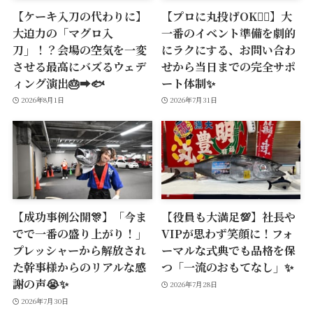
【ケーキ入刀の代わりに】
【プロに丸投げOK🙆‍♂️】大
大迫力の「マグロ入
一番のイベント準備を劇的
刀」！？会場の空気を一変
にラクにする、お問い合わ
させる最高にバズるウェデ
せから当日までの完全サポ
ィング演出🎂➡️🐟
ート体制✨
2026年8月1日
2026年7月31日
【成功事例公開🎊】「今ま
【役員も大満足💯】社長や
でで一番の盛り上がり！」
VIPが思わず笑顔に！フォ
プレッシャーから解放され
ーマルな式典でも品格を保
た幹事様からのリアルな感
つ「一流のおもてなし」✨
謝の声😭✨
2026年7月28日
2026年7月30日