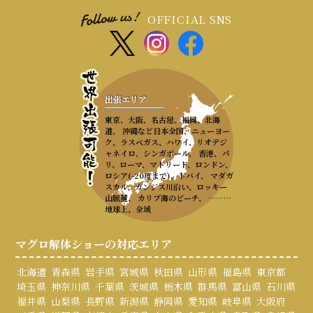
OFFICIAL SNS
出張エリア
東京、大阪、名古屋、福岡、北海
道、 沖縄など日本全国、ニューヨー
ク、ラスベガス、ハワイ、リオデジ
ャネイロ、シンガポール、 香港、パ
リ、ローマ、マドリード、ロンドン、
ロシア(-20度まで)、ドバイ、 マダガ
スカル、ガンジス川沿い、ロッキー
山脈麓、 カリブ海のビーチ、 ………
地球上、全域
マグロ解体ショーの対応エリア
北海道
青森県
岩手県
宮城県
秋田県
山形県
福島県
東京都
埼玉県
神奈川県
千葉県
茨城県
栃木県
群馬県
富山県
石川県
福井県
山梨県
長野県
新潟県
静岡県
愛知県
岐阜県
大阪府