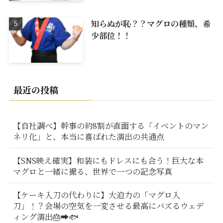
知らぬが恥？？マグロの種類、希
少部位！！
最近の投稿
【自社調べ】幹事の約8割が直面する「イベントのマン
ネリ化」と、本当に喜ばれた演出の共通点
【SNS映え確実】和装にもドレスにも合う！巨大な本
マグロと一緒に撮る、世界で一つの記念写真
【ケーキ入刀の代わりに】大迫力の「マグロ入
刀」！？会場の空気を一変させる最高にバズるウェデ
ィング演出🎂➡️🐟