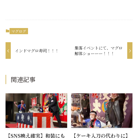
マグログ
集客イベントにて、マグロ
インドマグロ寿司！！！
解体ショーーー！！！
関連記事
【SNS映え確実】和装にも
【ケーキ入刀の代わりに】