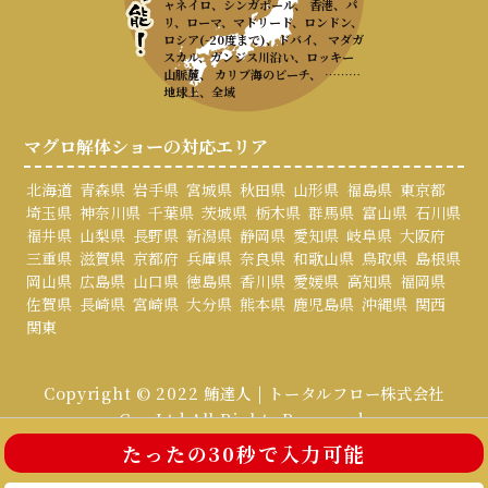
ャネイロ、シンガポール、 香港、パ
リ、ローマ、マドリード、ロンドン、
ロシア(-20度まで)、ドバイ、 マダガ
スカル、ガンジス川沿い、ロッキー
山脈麓、 カリブ海のビーチ、 ………
地球上、全域
マグロ解体ショーの対応エリア
北海道
青森県
岩手県
宮城県
秋田県
山形県
福島県
東京都
埼玉県
神奈川県
千葉県
茨城県
栃木県
群馬県
富山県
石川県
福井県
山梨県
長野県
新潟県
静岡県
愛知県
岐阜県
大阪府
三重県
滋賀県
京都府
兵庫県
奈良県
和歌山県
鳥取県
島根県
岡山県
広島県
山口県
徳島県
香川県
愛媛県
高知県
福岡県
佐賀県
長崎県
宮崎県
大分県
熊本県
鹿児島県
沖縄県
関西
関東
Copyright © 2022 鮪達人 | トータルフロー株式会社
Co., Ltd All Rights Reserved.
たったの30秒で入力可能