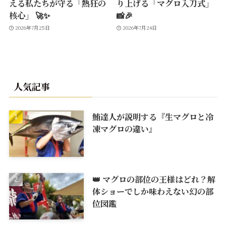
える私たちが守る「熱狂の
り上げる「マグロ入刀式」
核心」 🚀✨
📸🎉
2026年7月25日
2026年7月24日
人気記事
鮪達人が説明する『生マグロと冷
凍マグロの違い』
👑 マグロの部位の王様はどれ？解
体ショーでしか味わえない幻の部
位図鑑