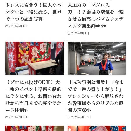
ドレスにも合う！巨大な本
大迫力の「マグロ入
マグロと一緒に撮る、世界
刀」！？会場の空気を一変
で一つの記念写真
させる最高にバズるウェデ
ィング演出🎂➡️🐟
2026年8月4日
2026年8月1日
【プロに丸投げOK🙆‍♂️】大
【成功事例公開🎊】「今ま
一番のイベント準備を劇的
でで一番の盛り上がり！」
にラクにする、お問い合わ
プレッシャーから解放され
せから当日までの完全サポ
た幹事様からのリアルな感
ート体制✨
謝の声😭✨
2026年7月31日
2026年7月30日