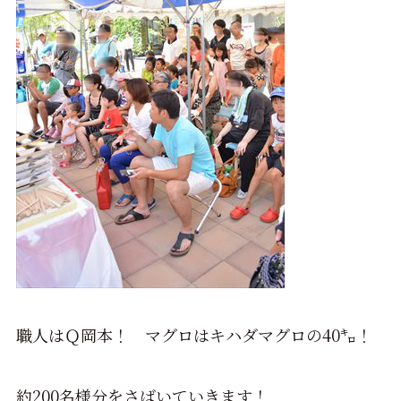
職人はＱ岡本！ マグロはキハダマグロの40㌔！
約200名様分をさばいていきます！