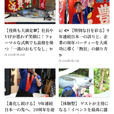
【役員も大満足💯】社長や
📈 🐟 【特別な日を彩る】9
VIPが思わず笑顔に！フォ
年連続日本一の誇りと、企
ーマルな式典でも品格を保
業の周年パーティーを大成
つ「一流のおもてなし」✨
功に導く「熱狂」の創り方
✨
2026年7月28日
2026年7月27日
【進化し続ける】 9年連続
【体験型】 ゲストが主役に
日本一の先へ。20周年を迎
なる！イベントを最高に盛