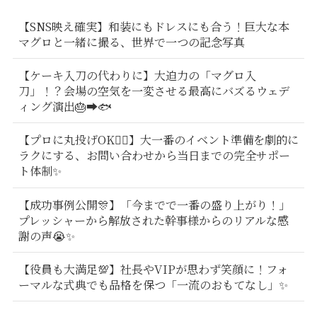
【SNS映え確実】和装にもドレスにも合う！巨大な本
マグロと一緒に撮る、世界で一つの記念写真
【ケーキ入刀の代わりに】大迫力の「マグロ入
刀」！？会場の空気を一変させる最高にバズるウェデ
ィング演出🎂➡️🐟
【プロに丸投げOK🙆‍♂️】大一番のイベント準備を劇的に
ラクにする、お問い合わせから当日までの完全サポー
ト体制✨
【成功事例公開🎊】「今までで一番の盛り上がり！」
プレッシャーから解放された幹事様からのリアルな感
謝の声😭✨
【役員も大満足💯】社長やVIPが思わず笑顔に！フォ
ーマルな式典でも品格を保つ「一流のおもてなし」✨