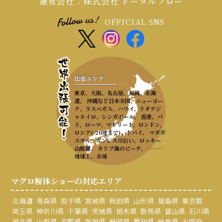
運営会社：株式会社 トータルフロー
OFFICIAL SNS
出張エリア
東京、大阪、名古屋、福岡、北海
道、 沖縄など日本全国、ニューヨー
ク、ラスベガス、ハワイ、リオデジ
ャネイロ、シンガポール、 香港、パ
リ、ローマ、マドリード、ロンドン、
ロシア(-20度まで)、ドバイ、 マダガ
スカル、ガンジス川沿い、ロッキー
山脈麓、 カリブ海のビーチ、 ………
地球上、全域
マグロ解体ショーの対応エリア
北海道
青森県
岩手県
宮城県
秋田県
山形県
福島県
東京都
埼玉県
神奈川県
千葉県
茨城県
栃木県
群馬県
富山県
石川県
福井県
山梨県
長野県
新潟県
静岡県
愛知県
岐阜県
大阪府