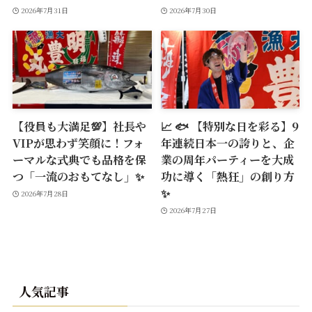
2026年7月31日
2026年7月30日
【役員も大満足💯】社長や
📈 🐟 【特別な日を彩る】9
VIPが思わず笑顔に！フォ
年連続日本一の誇りと、企
ーマルな式典でも品格を保
業の周年パーティーを大成
つ「一流のおもてなし」✨
功に導く「熱狂」の創り方
✨
2026年7月28日
2026年7月27日
人気記事