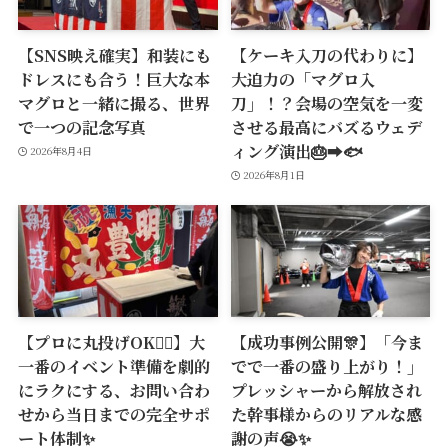
【SNS映え確実】和装にも
【ケーキ入刀の代わりに】
ドレスにも合う！巨大な本
大迫力の「マグロ入
マグロと一緒に撮る、世界
刀」！？会場の空気を一変
で一つの記念写真
させる最高にバズるウェデ
ィング演出🎂➡️🐟
2026年8月4日
2026年8月1日
【プロに丸投げOK🙆‍♂️】大
【成功事例公開🎊】「今ま
一番のイベント準備を劇的
でで一番の盛り上がり！」
にラクにする、お問い合わ
プレッシャーから解放され
せから当日までの完全サポ
た幹事様からのリアルな感
ート体制✨
謝の声😭✨