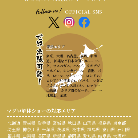
OFFICIAL SNS
出張エリア
東京、大阪、名古屋、福岡、北海
道、 沖縄など日本全国、ニューヨー
ク、ラスベガス、ハワイ、リオデジ
ャネイロ、シンガポール、 香港、パ
リ、ローマ、マドリード、ロンドン、
ロシア(-20度まで)、ドバイ、 マダガ
スカル、ガンジス川沿い、ロッキー
山脈麓、 カリブ海のビーチ、 ………
地球上、全域
マグロ解体ショーの対応エリア
北海道
青森県
岩手県
宮城県
秋田県
山形県
福島県
東京都
埼玉県
神奈川県
千葉県
茨城県
栃木県
群馬県
富山県
石川県
福井県
山梨県
長野県
新潟県
静岡県
愛知県
岐阜県
大阪府