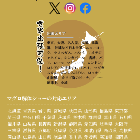
出張エリア
東京、大阪、名古屋、福岡、北海
道、 沖縄など日本全国、ニューヨー
ク、ラスベガス、ハワイ、リオデジ
ャネイロ、シンガポール、 香港、パ
リ、ローマ、マドリード、ロンドン、
ロシア(-20度まで)、ドバイ、 マダガ
スカル、ガンジス川沿い、ロッキー
山脈麓、 カリブ海のビーチ、 ………
地球上、全域
マグロ解体ショーの対応エリア
北海道
青森県
岩手県
宮城県
秋田県
山形県
福島県
東京都
埼玉県
神奈川県
千葉県
茨城県
栃木県
群馬県
富山県
石川県
福井県
山梨県
長野県
新潟県
静岡県
愛知県
岐阜県
大阪府
三重県
滋賀県
京都府
兵庫県
奈良県
和歌山県
鳥取県
島根県
岡山県
広島県
山口県
徳島県
香川県
愛媛県
高知県
福岡県