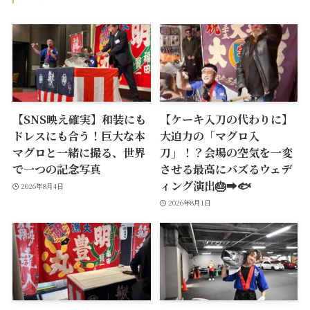
【SNS映え確実】和装にも
【ケーキ入刀の代わりに】
ドレスにも合う！巨大な本
大迫力の「マグロ入
マグロと一緒に撮る、世界
刀」！？会場の空気を一変
で一つの記念写真
させる最高にバズるウェデ
ィング演出🎂➡️🐟
2026年8月4日
2026年8月1日