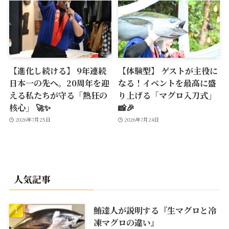
【進化し続ける】 9年連続
【体験型】 ゲストが主役に
日本一の先へ。20周年を迎
なる！イベントを最高に盛
える私たちが守る「熱狂の
り上げる「マグロ入刀式」
核心」 🚀✨
📸🎉
2026年7月25日
2026年7月24日
人気記事
鮪達人が説明する『生マグロと冷
凍マグロの違い』