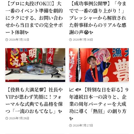
【プロに丸投げOK🙆‍♂️】大
【成功事例公開🎊】「今ま
一番のイベント準備を劇的
でで一番の盛り上がり！」
にラクにする、お問い合わ
プレッシャーから解放され
せから当日までの完全サポ
た幹事様からのリアルな感
ート体制✨
謝の声😭✨
2026年7月31日
2026年7月30日
【役員も大満足💯】社長や
📈 🐟 【特別な日を彩る】9
VIPが思わず笑顔に！フォ
年連続日本一の誇りと、企
ーマルな式典でも品格を保
業の周年パーティーを大成
つ「一流のおもてなし」✨
功に導く「熱狂」の創り方
✨
2026年7月28日
2026年7月27日