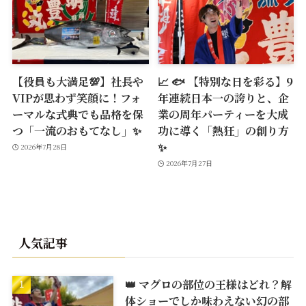
【役員も大満足💯】社長や
📈 🐟 【特別な日を彩る】9
VIPが思わず笑顔に！フォ
年連続日本一の誇りと、企
ーマルな式典でも品格を保
業の周年パーティーを大成
つ「一流のおもてなし」✨
功に導く「熱狂」の創り方
✨
2026年7月28日
2026年7月27日
人気記事
👑 マグロの部位の王様はどれ？解
体ショーでしか味わえない幻の部