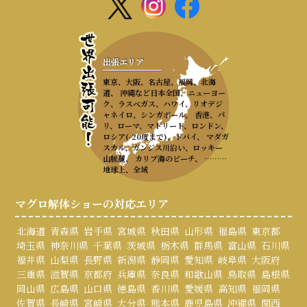
出張エリア
東京、大阪、名古屋、福岡、北海
道、 沖縄など日本全国、ニューヨー
ク、ラスベガス、ハワイ、リオデジ
ャネイロ、シンガポール、 香港、パ
リ、ローマ、マドリード、ロンドン、
ロシア(-20度まで)、ドバイ、 マダガ
スカル、ガンジス川沿い、ロッキー
山脈麓、 カリブ海のビーチ、 ………
地球上、全域
マグロ解体ショーの対応エリア
北海道
青森県
岩手県
宮城県
秋田県
山形県
福島県
東京都
埼玉県
神奈川県
千葉県
茨城県
栃木県
群馬県
富山県
石川県
福井県
山梨県
長野県
新潟県
静岡県
愛知県
岐阜県
大阪府
三重県
滋賀県
京都府
兵庫県
奈良県
和歌山県
鳥取県
島根県
岡山県
広島県
山口県
徳島県
香川県
愛媛県
高知県
福岡県
佐賀県
長崎県
宮崎県
大分県
熊本県
鹿児島県
沖縄県
関西