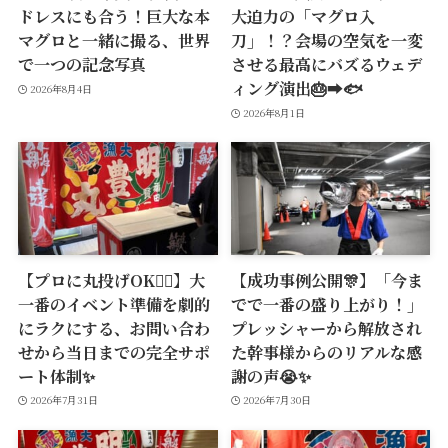
ドレスにも合う！巨大な本
大迫力の「マグロ入
マグロと一緒に撮る、世界
刀」！？会場の空気を一変
で一つの記念写真
させる最高にバズるウェデ
ィング演出🎂➡️🐟
2026年8月4日
2026年8月1日
【プロに丸投げOK🙆‍♂️】大
【成功事例公開🎊】「今ま
一番のイベント準備を劇的
でで一番の盛り上がり！」
にラクにする、お問い合わ
プレッシャーから解放され
せから当日までの完全サポ
た幹事様からのリアルな感
ート体制✨
謝の声😭✨
2026年7月31日
2026年7月30日