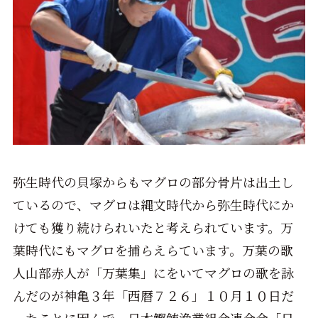
弥生時代の貝塚からもマグロの部分骨片は出土し
ているので、マグロは縄文時代から弥生時代にか
けても獲り続けられいたと考えられています。万
葉時代にもマグロを捕らえらています。万葉の歌
人山部赤人が「万葉集」にをいてマグロの歌を詠
んだのが神亀３年「西暦７２６」１０月１０日だ