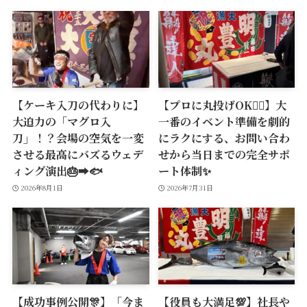
【ケーキ入刀の代わりに】
【プロに丸投げOK🙆‍♂️】大
大迫力の「マグロ入
一番のイベント準備を劇的
刀」！？会場の空気を一変
にラクにする、お問い合わ
させる最高にバズるウェデ
せから当日までの完全サポ
ィング演出🎂➡️🐟
ート体制✨
2026年8月1日
2026年7月31日
【成功事例公開🎊】「今ま
【役員も大満足💯】社長や