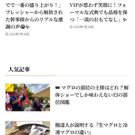
でで一番の盛り上がり！」
VIPが思わず笑顔に！フォ
プレッシャーから解放され
ーマルな式典でも品格を保
た幹事様からのリアルな感
つ「一流のおもてなし」✨
謝の声😭✨
2026年7月28日
2026年7月30日
人気記事
👑 マグロの部位の王様はどれ？解
体ショーでしか味わえない幻の部
位図鑑
鮪達人が説明する『生マグロと冷
凍マグロの違い』