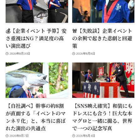
💰【企業イベント 予算】安
🚨【失敗談】企業イベント
さ重視はNG？満足度の高
の余興で起きた悲劇と回避
い演出選び
策
2026年8月10日
2026年8月8日
【自社調べ】幹事の約8割
【SNS映え確実】和装にも
が直面する「イベントのマ
ドレスにも合う！巨大な本
ンネリ化」と、本当に喜ば
マグロと一緒に撮る、世界
れた演出の共通点
で一つの記念写真
2026年8月7日
2026年8月4日