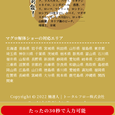
ク、ラスベガス、ハワイ、リオデジ
ャネイロ、シンガポール、 香港、パ
リ、ローマ、マドリード、ロンドン、
ロシア(-20度まで)、ドバイ、 マダガ
スカル、ガンジス川沿い、ロッキー
山脈麓、 カリブ海のビーチ、 ………
地球上、全域
マグロ解体ショーの対応エリア
北海道
青森県
岩手県
宮城県
秋田県
山形県
福島県
東京都
埼玉県
神奈川県
千葉県
茨城県
栃木県
群馬県
富山県
石川県
福井県
山梨県
長野県
新潟県
静岡県
愛知県
岐阜県
大阪府
三重県
滋賀県
京都府
兵庫県
奈良県
和歌山県
鳥取県
島根県
岡山県
広島県
山口県
徳島県
香川県
愛媛県
高知県
福岡県
佐賀県
長崎県
宮崎県
大分県
熊本県
鹿児島県
沖縄県
関西
関東
Copyright © 2022 鮪達人 | トータルフロー株式会社
Co., Ltd All Rights Reserved.
たったの30秒で入力可能