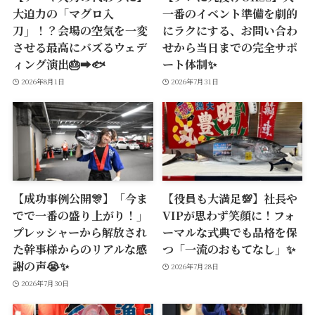
大迫力の「マグロ入
一番のイベント準備を劇的
刀」！？会場の空気を一変
にラクにする、お問い合わ
させる最高にバズるウェデ
せから当日までの完全サポ
ィング演出🎂➡️🐟
ート体制✨
2026年8月1日
2026年7月31日
【成功事例公開🎊】「今ま
【役員も大満足💯】社長や
でで一番の盛り上がり！」
VIPが思わず笑顔に！フォ
プレッシャーから解放され
ーマルな式典でも品格を保
た幹事様からのリアルな感
つ「一流のおもてなし」✨
謝の声😭✨
2026年7月28日
2026年7月30日