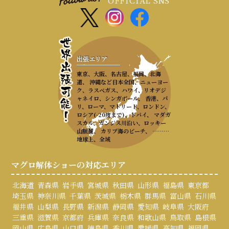
出張エリア
東京、大阪、名古屋、福岡、北海
道、 沖縄など日本全国、ニューヨー
ク、ラスベガス、ハワイ、リオデジ
ャネイロ、シンガポール、 香港、パ
リ、ローマ、マドリード、ロンドン、
ロシア(-20度まで)、ドバイ、 マダガ
スカル、ガンジス川沿い、ロッキー
山脈麓、 カリブ海のビーチ、 ………
地球上、全域
マグロ解体ショーの対応エリア
北海道
青森県
岩手県
宮城県
秋田県
山形県
福島県
東京都
埼玉県
神奈川県
千葉県
茨城県
栃木県
群馬県
富山県
石川県
福井県
山梨県
長野県
新潟県
静岡県
愛知県
岐阜県
大阪府
三重県
滋賀県
京都府
兵庫県
奈良県
和歌山県
鳥取県
島根県
岡山県
広島県
山口県
徳島県
香川県
愛媛県
高知県
福岡県