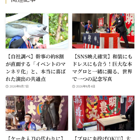
【自社調べ】幹事の約8割
【SNS映え確実】和装にも
が直面する「イベントのマ
ドレスにも合う！巨大な本
ンネリ化」と、本当に喜ば
マグロと一緒に撮る、世界
れた演出の共通点
で一つの記念写真
2026年8月7日
2026年8月4日
【ケーキ入刀の代わりに】
【プロに丸投げOK🙆‍♂️】大