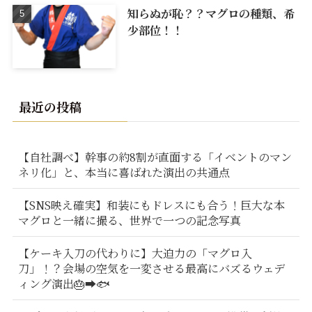
知らぬが恥？？マグロの種類、希
少部位！！
最近の投稿
【自社調べ】幹事の約8割が直面する「イベントのマン
ネリ化」と、本当に喜ばれた演出の共通点
【SNS映え確実】和装にもドレスにも合う！巨大な本
マグロと一緒に撮る、世界で一つの記念写真
【ケーキ入刀の代わりに】大迫力の「マグロ入
刀」！？会場の空気を一変させる最高にバズるウェデ
ィング演出🎂➡️🐟