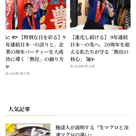
📈 🐟 【特別な日を彩る】9
【進化し続ける】 9年連続
年連続日本一の誇りと、企
日本一の先へ。20周年を迎
業の周年パーティーを大成
える私たちが守る「熱狂の
功に導く「熱狂」の創り方
核心」 🚀✨
✨
2026年7月25日
2026年7月27日
人気記事
鮪達人が説明する『生マグロと冷
凍マグロの違い』