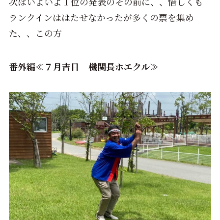
次はいよいよ１位の発表のその前に、、惜しくも
ランクインははたせなかったが多くの票を集め
た、、この方
番外編≪７月吉日 機関長ホエクル≫