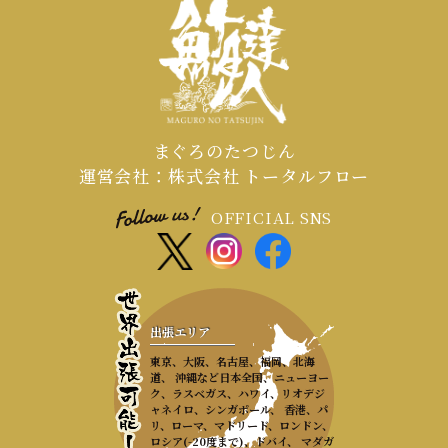
まぐろのたつじん
運営会社：株式会社 トータルフロー
OFFICIAL SNS
出張エリア
東京、大阪、名古屋、福岡、北海
道、 沖縄など日本全国、ニューヨー
ク、ラスベガス、ハワイ、リオデジ
ャネイロ、シンガポール、 香港、パ
リ、ローマ、マドリード、ロンドン、
ロシア(-20度まで)、ドバイ、 マダガ