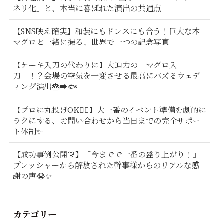
ネリ化」と、本当に喜ばれた演出の共通点
【SNS映え確実】和装にもドレスにも合う！巨大な本
マグロと一緒に撮る、世界で一つの記念写真
【ケーキ入刀の代わりに】大迫力の「マグロ入
刀」！？会場の空気を一変させる最高にバズるウェデ
ィング演出🎂➡️🐟
【プロに丸投げOK🙆‍♂️】大一番のイベント準備を劇的に
ラクにする、お問い合わせから当日までの完全サポー
ト体制✨
【成功事例公開🎊】「今までで一番の盛り上がり！」
プレッシャーから解放された幹事様からのリアルな感
謝の声😭✨
カテゴリー