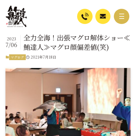
全力全海！出張マグロ解体ショー≪
2023
7/06
鮪達人≫マグロ顔偏差値(笑)
2021年7月18日
マグログ