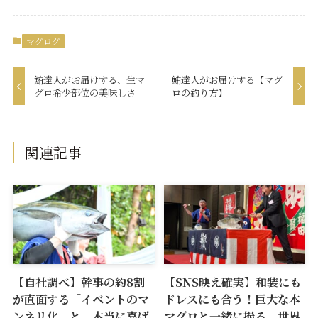
マグログ
鮪達人がお届けする、生マ
鮪達人がお届けする【マグ
グロ希少部位の美味しさ
ロの釣り方】
関連記事
【自社調べ】幹事の約8割
【SNS映え確実】和装にも
が直面する「イベントのマ
ドレスにも合う！巨大な本
ンネリ化」と、本当に喜ば
マグロと一緒に撮る、世界