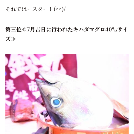
それではースタート(^^)/
第三位≪7月吉日に行われたキハダマグロ40㌔サイ
ズ≫