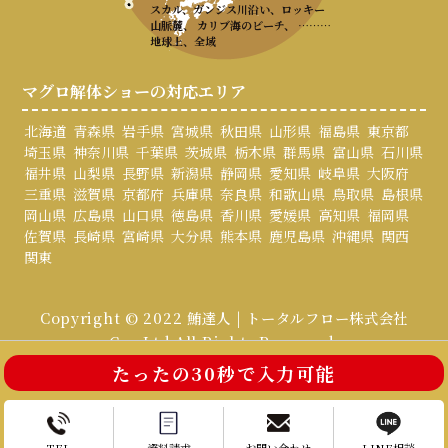
スカル、ガンジス川沿い、ロッキー
山脈麓、 カリブ海のビーチ、 ………
地球上、全域
マグロ解体ショーの対応エリア
北海道
青森県
岩手県
宮城県
秋田県
山形県
福島県
東京都
埼玉県
神奈川県
千葉県
茨城県
栃木県
群馬県
富山県
石川県
福井県
山梨県
長野県
新潟県
静岡県
愛知県
岐阜県
大阪府
三重県
滋賀県
京都府
兵庫県
奈良県
和歌山県
鳥取県
島根県
岡山県
広島県
山口県
徳島県
香川県
愛媛県
高知県
福岡県
佐賀県
長崎県
宮崎県
大分県
熊本県
鹿児島県
沖縄県
関西
関東
Copyright © 2022 鮪達人 | トータルフロー株式会社
Co., Ltd All Rights Reserved.
たったの30秒で入力可能
お電話はこちら
お問い合わせ
TEL
資料請求
お問い合わせ
LINE相談