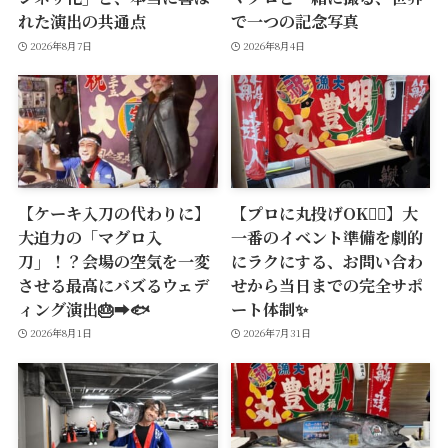
れた演出の共通点
で一つの記念写真
2026年8月7日
2026年8月4日
【ケーキ入刀の代わりに】
【プロに丸投げOK🙆‍♂️】大
大迫力の「マグロ入
一番のイベント準備を劇的
刀」！？会場の空気を一変
にラクにする、お問い合わ
させる最高にバズるウェデ
せから当日までの完全サポ
ィング演出🎂➡️🐟
ート体制✨
2026年8月1日
2026年7月31日