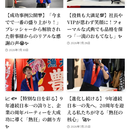
【成功事例公開🎊】「今ま
【役員も大満足💯】社長や
でで一番の盛り上がり！」
VIPが思わず笑顔に！フォ
プレッシャーから解放され
ーマルな式典でも品格を保
た幹事様からのリアルな感
つ「一流のおもてなし」✨
謝の声😭✨
2026年7月28日
2026年7月30日
📈 🐟 【特別な日を彩る】9
【進化し続ける】 9年連続
年連続日本一の誇りと、企
日本一の先へ。20周年を迎
業の周年パーティーを大成
える私たちが守る「熱狂の
功に導く「熱狂」の創り方
核心」 🚀✨
✨
2026年7月25日