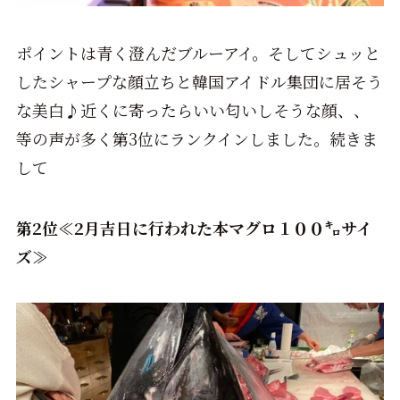
ポイントは青く澄んだブルーアイ。そしてシュッと
したシャープな顔立ちと韓国アイドル集団に居そう
な美白♪近くに寄ったらいい匂いしそうな顔、、
等の声が多く第3位にランクインしました。続きま
して
第2位≪2月吉日に行われた本マグロ１００㌔サイ
ズ≫