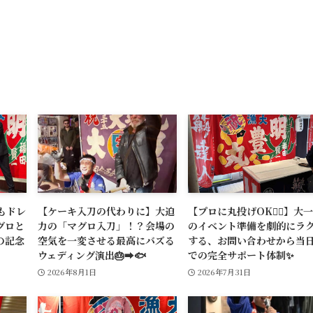
もドレ
【ケーキ入刀の代わりに】大迫
【プロに丸投げOK🙆‍♂️】大
グロと
力の「マグロ入刀」！？会場の
のイベント準備を劇的にラ
の記念
空気を一変させる最高にバズる
する、お問い合わせから当
ウェディング演出🎂➡️🐟
での完全サポート体制✨
2026年8月1日
2026年7月31日