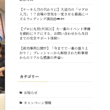
【ケーキ入刀の代わりに】大迫力の「マグロ
入刀」！？会場の空気を一変させる最高にバ
ズるウェディング演出🎂➡️🐟
【プロに丸投げOK🙆‍♂️】大一番のイベント準備
を劇的にラクにする、お問い合わせから当日
までの完全サポート体制✨
【成功事例公開🎊】「今までで一番の盛り上
がり！」プレッシャーから解放された幹事様
からのリアルな感謝の声😭✨
カテゴリー
お知らせ
キャンペーン情報