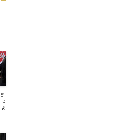
一番
クに
日ま