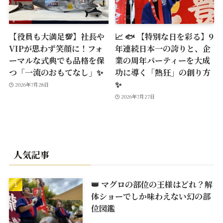
【役員も大満足💯】社長や
📈 🐟 【特別な日を彩る】9
VIPが思わず笑顔に！フォ
年連続日本一の誇りと、企
ーマルな式典でも品格を保
業の周年パーティーを大成
つ「一流のおもてなし」✨
功に導く「熱狂」の創り方
✨
2026年7月28日
2026年7月27日
人気記事
👑 マグロの部位の王様はどれ？解
体ショーでしか味わえない幻の部
位図鑑