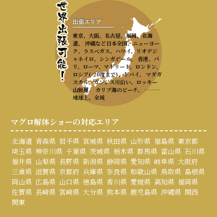
出張エリア
東京、大阪、名古屋、福岡、北海
道、 沖縄など日本全国、ニューヨー
ク、ラスベガス、ハワイ、リオデジ
ャネイロ、シンガポール、 香港、パ
リ、ローマ、マドリード、ロンドン、
ロシア(-20度まで)、ドバイ、 マダガ
スカル、ガンジス川沿い、ロッキー
山脈麓、 カリブ海のビーチ、 ………
地球上、全域
マグロ解体ショーの対応エリア
北海道
青森県
岩手県
宮城県
秋田県
山形県
福島県
東京都
埼玉県
神奈川県
千葉県
茨城県
栃木県
群馬県
富山県
石川県
福井県
山梨県
長野県
新潟県
静岡県
愛知県
岐阜県
大阪府
三重県
滋賀県
京都府
兵庫県
奈良県
和歌山県
鳥取県
島根県
岡山県
広島県
山口県
徳島県
香川県
愛媛県
高知県
福岡県
佐賀県
長崎県
宮崎県
大分県
熊本県
鹿児島県
沖縄県
関西
関東