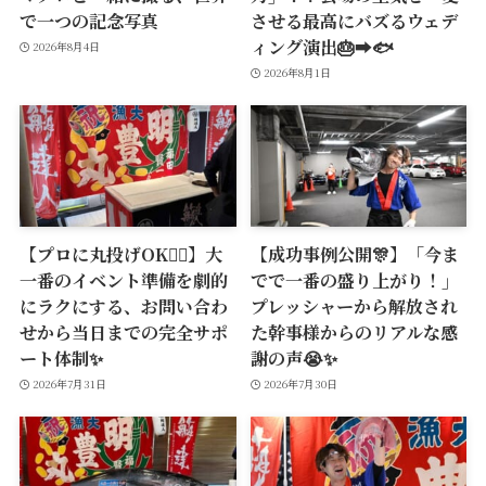
で一つの記念写真
させる最高にバズるウェデ
ィング演出🎂➡️🐟
2026年8月4日
2026年8月1日
【プロに丸投げOK🙆‍♂️】大
【成功事例公開🎊】「今ま
一番のイベント準備を劇的
でで一番の盛り上がり！」
にラクにする、お問い合わ
プレッシャーから解放され
せから当日までの完全サポ
た幹事様からのリアルな感
ート体制✨
謝の声😭✨
2026年7月31日
2026年7月30日