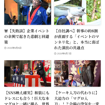
🚨【失敗談】企業イベント
【自社調べ】幹事の約8割
の余興で起きた悲劇と回避
が直面する「イベントのマ
策
ンネリ化」と、本当に喜ば
れた演出の共通点
2026年8月8日
2026年8月7日
【SNS映え確実】和装にも
【ケーキ入刀の代わりに】
ドレスにも合う！巨大な本
大迫力の「マグロ入
マグロと一緒に撮る、世界
刀」！？会場の空気を一変