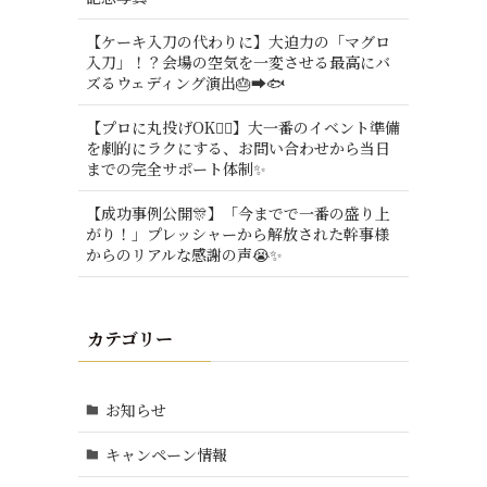
【ケーキ入刀の代わりに】大迫力の「マグロ
入刀」！？会場の空気を一変させる最高にバ
ズるウェディング演出🎂➡️🐟
【プロに丸投げOK🙆‍♂️】大一番のイベント準備
を劇的にラクにする、お問い合わせから当日
までの完全サポート体制✨
【成功事例公開🎊】「今までで一番の盛り上
がり！」プレッシャーから解放された幹事様
からのリアルな感謝の声😭✨
カテゴリー
お知らせ
キャンペーン情報