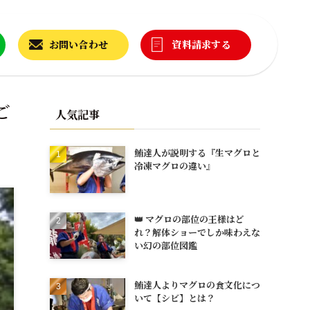
お問い合わせ
資料請求する
ご
人気記事
鮪達人が説明する『生マグロと
冷凍マグロの違い』
👑 マグロの部位の王様はど
れ？解体ショーでしか味わえな
い幻の部位図鑑
鮪達人よりマグロの食文化につ
いて【シビ】とは？