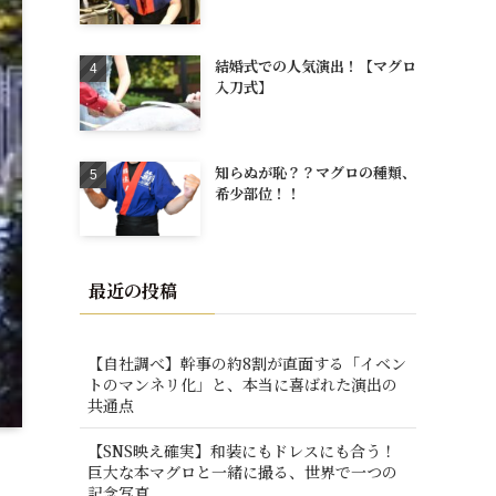
結婚式での人気演出！【マグロ
入刀式】
知らぬが恥？？マグロの種類、
希少部位！！
最近の投稿
【自社調べ】幹事の約8割が直面する「イベン
トのマンネリ化」と、本当に喜ばれた演出の
共通点
【SNS映え確実】和装にもドレスにも合う！
巨大な本マグロと一緒に撮る、世界で一つの
記念写真