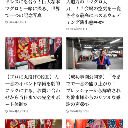
ドレスにも合う！巨大な本
大迫力の「マグロ入
マグロと一緒に撮る、世界
刀」！？会場の空気を一変
で一つの記念写真
させる最高にバズるウェデ
ィング演出🎂➡️🐟
2026年8月4日
2026年8月1日
【プロに丸投げOK🙆‍♂️】大
【成功事例公開🎊】「今ま
一番のイベント準備を劇的
でで一番の盛り上がり！」
にラクにする、お問い合わ
プレッシャーから解放され
せから当日までの完全サポ
た幹事様からのリアルな感
ート体制✨
謝の声😭✨
2026年7月31日
2026年7月30日