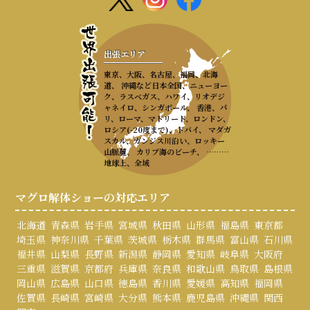
出張エリア
東京、大阪、名古屋、福岡、北海
道、 沖縄など日本全国、ニューヨー
ク、ラスベガス、ハワイ、リオデジ
ャネイロ、シンガポール、 香港、パ
リ、ローマ、マドリード、ロンドン、
ロシア(-20度まで)、ドバイ、 マダガ
スカル、ガンジス川沿い、ロッキー
山脈麓、 カリブ海のビーチ、 ………
地球上、全域
マグロ解体ショーの対応エリア
北海道
青森県
岩手県
宮城県
秋田県
山形県
福島県
東京都
埼玉県
神奈川県
千葉県
茨城県
栃木県
群馬県
富山県
石川県
福井県
山梨県
長野県
新潟県
静岡県
愛知県
岐阜県
大阪府
三重県
滋賀県
京都府
兵庫県
奈良県
和歌山県
鳥取県
島根県
岡山県
広島県
山口県
徳島県
香川県
愛媛県
高知県
福岡県
佐賀県
長崎県
宮崎県
大分県
熊本県
鹿児島県
沖縄県
関西