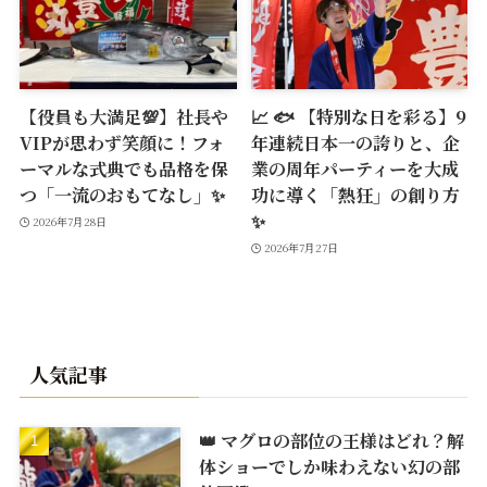
【役員も大満足💯】社長や
📈 🐟 【特別な日を彩る】9
VIPが思わず笑顔に！フォ
年連続日本一の誇りと、企
ーマルな式典でも品格を保
業の周年パーティーを大成
つ「一流のおもてなし」✨
功に導く「熱狂」の創り方
✨
2026年7月28日
2026年7月27日
人気記事
👑 マグロの部位の王様はどれ？解
体ショーでしか味わえない幻の部