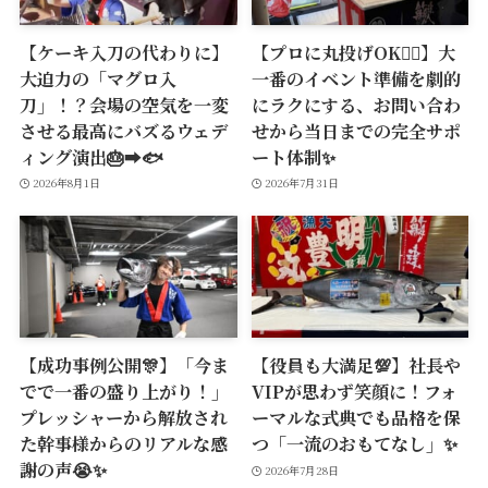
【ケーキ入刀の代わりに】
【プロに丸投げOK🙆‍♂️】大
大迫力の「マグロ入
一番のイベント準備を劇的
刀」！？会場の空気を一変
にラクにする、お問い合わ
させる最高にバズるウェデ
せから当日までの完全サポ
ィング演出🎂➡️🐟
ート体制✨
2026年8月1日
2026年7月31日
【成功事例公開🎊】「今ま
【役員も大満足💯】社長や
でで一番の盛り上がり！」
VIPが思わず笑顔に！フォ
プレッシャーから解放され
ーマルな式典でも品格を保
た幹事様からのリアルな感
つ「一流のおもてなし」✨
謝の声😭✨
2026年7月28日