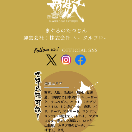
まぐろのたつじん
運営会社：株式会社 トータルフロー
OFFICIAL SNS
出張エリア
東京、大阪、名古屋、福岡、北海
道、 沖縄など日本全国、ニューヨー
ク、ラスベガス、ハワイ、リオデジ
ャネイロ、シンガポール、 香港、パ
リ、ローマ、マドリード、ロンドン、
ロシア(-20度まで)、ドバイ、 マダガ
スカル、ガンジス川沿い、ロッキー
山脈麓、 カリブ海のビーチ、 ………
地球上、全域