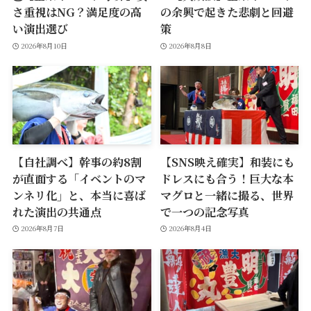
さ重視はNG？満足度の高
の余興で起きた悲劇と回避
い演出選び
策
2026年8月10日
2026年8月8日
【自社調べ】幹事の約8割
【SNS映え確実】和装にも
が直面する「イベントのマ
ドレスにも合う！巨大な本
ンネリ化」と、本当に喜ば
マグロと一緒に撮る、世界
れた演出の共通点
で一つの記念写真
2026年8月7日
2026年8月4日