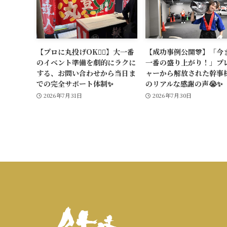
【プロに丸投げOK🙆‍♂️】大一番
【成功事例公開🎊】「今
のイベント準備を劇的にラクに
一番の盛り上がり！」プ
する、お問い合わせから当日ま
ャーから解放された幹事
での完全サポート体制✨
のリアルな感謝の声😭✨
2026年7月31日
2026年7月30日