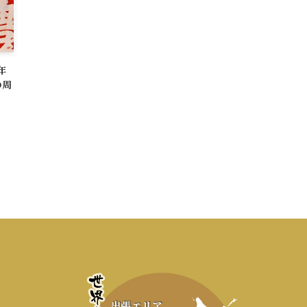
年
の周
く
出張エリア