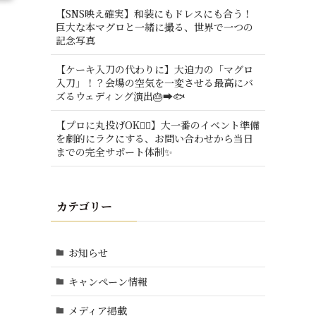
【SNS映え確実】和装にもドレスにも合う！
巨大な本マグロと一緒に撮る、世界で一つの
記念写真
【ケーキ入刀の代わりに】大迫力の「マグロ
入刀」！？会場の空気を一変させる最高にバ
ズるウェディング演出🎂➡️🐟
【プロに丸投げOK🙆‍♂️】大一番のイベント準備
を劇的にラクにする、お問い合わせから当日
までの完全サポート体制✨
カテゴリー
お知らせ
キャンペーン情報
メディア掲載