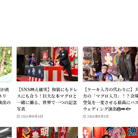
割が直
【SNS映え確実】和装にもドレ
【ケーキ入刀の代わりに】
ネリ
スにも合う！巨大な本マグロと
力の「マグロ入刀」！？会
演出の
一緒に撮る、世界で一つの記念
空気を一変させる最高にバ
写真
ウェディング演出🎂➡️🐟
2026年8月4日
2026年8月1日