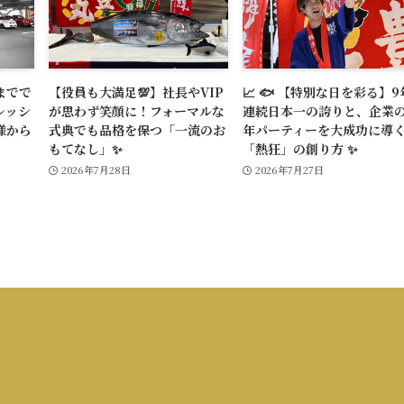
までで
【役員も大満足💯】社長やVIP
📈 🐟 【特別な日を彩る】9
レッシ
が思わず笑顔に！フォーマルな
連続日本一の誇りと、企業
様から
式典でも品格を保つ「一流のお
年パーティーを大成功に導
もてなし」✨
「熱狂」の創り方 ✨
2026年7月28日
2026年7月27日