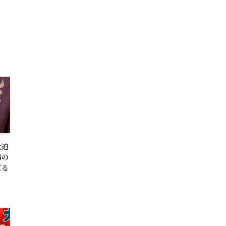
大迫
場の
ズる