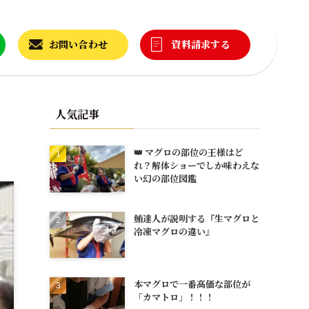
お問い合わせ
資料請求する
人気記事
👑 マグロの部位の王様はど
れ？解体ショーでしか味わえな
い幻の部位図鑑
鮪達人が説明する『生マグロと
冷凍マグロの違い』
本マグロで一番高価な部位が
「カマトロ」！！！