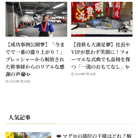
【成功事例公開🎊】「今ま
【役員も大満足💯】社長や
でで一番の盛り上がり！」
VIPが思わず笑顔に！フォ
プレッシャーから解放され
ーマルな式典でも品格を保
た幹事様からのリアルな感
つ「一流のおもてなし」✨
謝の声😭✨
2026年7月28日
2026年7月30日
人気記事
👑 マグロの部位の王様はどれ？解