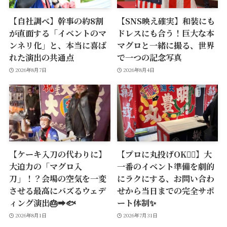
【自社調べ】幹事の約8割
【SNS映え確実】和装にも
が直面する「イベントのマ
ドレスにも合う！巨大な本
ンネリ化」と、本当に喜ば
マグロと一緒に撮る、世界
れた演出の共通点
で一つの記念写真
2026年8月7日
2026年8月4日
【ケーキ入刀の代わりに】
【プロに丸投げOK🙆‍♂️】大
大迫力の「マグロ入
一番のイベント準備を劇的
刀」！？会場の空気を一変
にラクにする、お問い合わ
させる最高にバズるウェデ
せから当日までの完全サポ
ィング演出🎂➡️🐟
ート体制✨
2026年8月1日
2026年7月31日