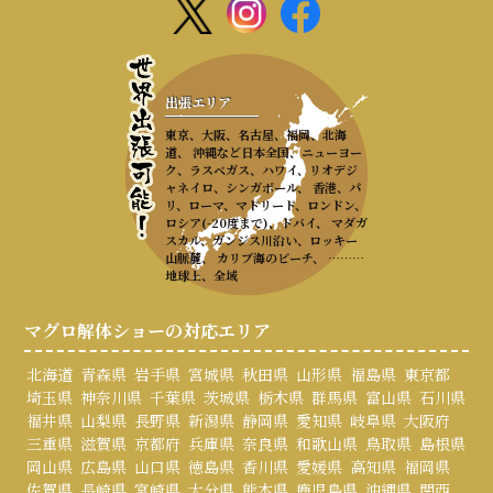
出張エリア
東京、大阪、名古屋、福岡、北海
道、 沖縄など日本全国、ニューヨー
ク、ラスベガス、ハワイ、リオデジ
ャネイロ、シンガポール、 香港、パ
リ、ローマ、マドリード、ロンドン、
ロシア(-20度まで)、ドバイ、 マダガ
スカル、ガンジス川沿い、ロッキー
山脈麓、 カリブ海のビーチ、 ………
地球上、全域
マグロ解体ショーの対応エリア
北海道
青森県
岩手県
宮城県
秋田県
山形県
福島県
東京都
埼玉県
神奈川県
千葉県
茨城県
栃木県
群馬県
富山県
石川県
福井県
山梨県
長野県
新潟県
静岡県
愛知県
岐阜県
大阪府
三重県
滋賀県
京都府
兵庫県
奈良県
和歌山県
鳥取県
島根県
岡山県
広島県
山口県
徳島県
香川県
愛媛県
高知県
福岡県
佐賀県
長崎県
宮崎県
大分県
熊本県
鹿児島県
沖縄県
関西