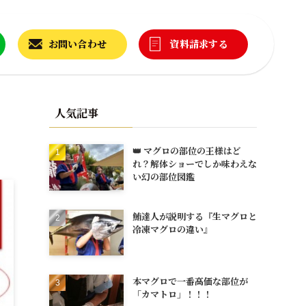
お問い合わせ
資料請求する
人気記事
👑 マグロの部位の王様はど
れ？解体ショーでしか味わえな
い幻の部位図鑑
鮪達人が説明する『生マグロと
冷凍マグロの違い』
本マグロで一番高価な部位が
「カマトロ」！！！