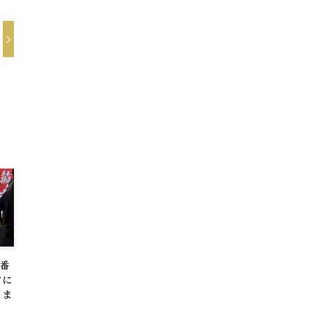
一番
クに
日ま