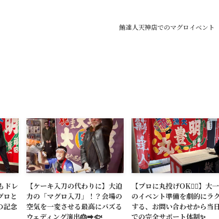
鮪達人天神店でのマグロイベント
もドレ
【ケーキ入刀の代わりに】大迫
【プロに丸投げOK🙆‍♂️】大
グロと
力の「マグロ入刀」！？会場の
のイベント準備を劇的にラ
の記念
空気を一変させる最高にバズる
する、お問い合わせから当
ウェディング演出🎂➡️🐟
での完全サポート体制✨