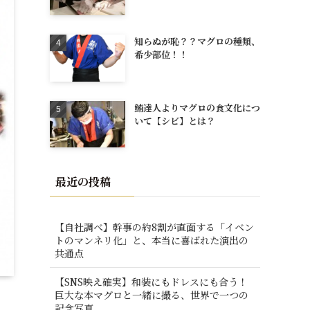
知らぬが恥？？マグロの種類、
希少部位！！
鮪達人よりマグロの食文化につ
いて【シビ】とは？
最近の投稿
【自社調べ】幹事の約8割が直面する「イベン
トのマンネリ化」と、本当に喜ばれた演出の
共通点
【SNS映え確実】和装にもドレスにも合う！
巨大な本マグロと一緒に撮る、世界で一つの
記念写真