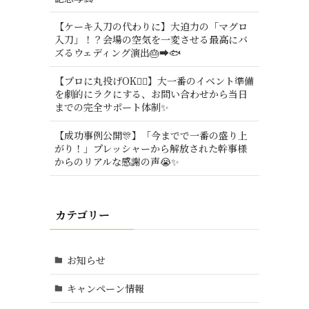
【ケーキ入刀の代わりに】大迫力の「マグロ
入刀」！？会場の空気を一変させる最高にバ
ズるウェディング演出🎂➡️🐟
【プロに丸投げOK🙆‍♂️】大一番のイベント準備
を劇的にラクにする、お問い合わせから当日
までの完全サポート体制✨
【成功事例公開🎊】「今までで一番の盛り上
がり！」プレッシャーから解放された幹事様
からのリアルな感謝の声😭✨
カテゴリー
お知らせ
キャンペーン情報