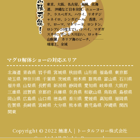
東京、大阪、名古屋、福岡、北海
道、 沖縄など日本全国、ニューヨー
ク、ラスベガス、ハワイ、リオデジ
ャネイロ、シンガポール、 香港、パ
リ、ローマ、マドリード、ロンドン、
ロシア(-20度まで)、ドバイ、 マダガ
スカル、ガンジス川沿い、ロッキー
山脈麓、 カリブ海のビーチ、 ………
地球上、全域
マグロ解体ショーの対応エリア
北海道
青森県
岩手県
宮城県
秋田県
山形県
福島県
東京都
埼玉県
神奈川県
千葉県
茨城県
栃木県
群馬県
富山県
石川県
福井県
山梨県
長野県
新潟県
静岡県
愛知県
岐阜県
大阪府
三重県
滋賀県
京都府
兵庫県
奈良県
和歌山県
鳥取県
島根県
岡山県
広島県
山口県
徳島県
香川県
愛媛県
高知県
福岡県
佐賀県
長崎県
宮崎県
大分県
熊本県
鹿児島県
沖縄県
関西
関東
Copyright © 2022 鮪達人 | トータルフロー株式会社
Co., Ltd All Rights Reserved.