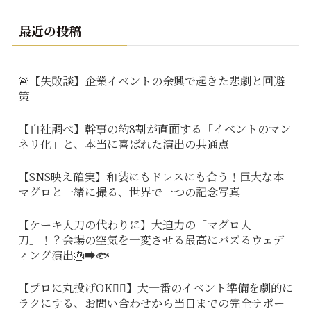
最近の投稿
🚨【失敗談】企業イベントの余興で起きた悲劇と回避
策
【自社調べ】幹事の約8割が直面する「イベントのマン
ネリ化」と、本当に喜ばれた演出の共通点
【SNS映え確実】和装にもドレスにも合う！巨大な本
マグロと一緒に撮る、世界で一つの記念写真
【ケーキ入刀の代わりに】大迫力の「マグロ入
刀」！？会場の空気を一変させる最高にバズるウェデ
ィング演出🎂➡️🐟
【プロに丸投げOK🙆‍♂️】大一番のイベント準備を劇的に
ラクにする、お問い合わせから当日までの完全サポー