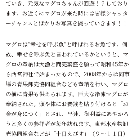
ていき、元気なマグロちゃんが回遊！？しており
ます。お近くにマグロが来た時には皆様シャッタ
ーチャンスとばかりお写真を撮っていきます！！
マグロは
”
幸せを呼ぶ魚
”
と呼ばれるお魚です。何
故、幸せを呼ぶ魚と言われているかというと、マ
グロの奉納は大漁と商売繁盛を願って昭和
45
年か
ら西宮神社で始まったもので、
2008
年からは同市
場の青果卸売協同組合なども奉納を行い、マグロ
の横に青果も供えられます。巨大な冷凍マグロが
奉納された。頭や体にお賽銭を貼り付けると「お
金が身につく」とされ、早速、御利益にあやかろ
うと多くの参拝者が毎年訪れます。東部水産物卸
売協同組合などが「十日えびす」（９～１１日）