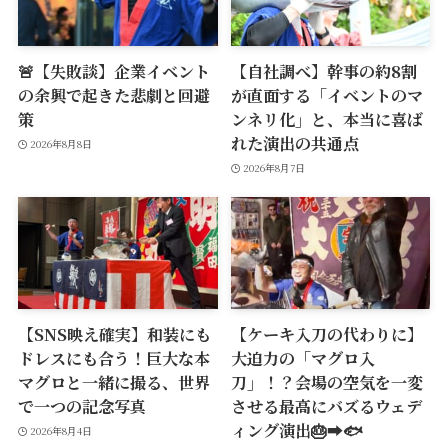
🚨【失敗談】企業イベント
【自社調べ】幹事の約8割
の余興で起きた悲劇と回避
が直面する「イベントのマ
策
ンネリ化」と、本当に喜ば
れた演出の共通点
2026年8月8日
2026年8月7日
【SNS映え確実】和装にも
【ケーキ入刀の代わりに】
ドレスにも合う！巨大な本
大迫力の「マグロ入
マグロと一緒に撮る、世界
刀」！？会場の空気を一変
で一つの記念写真
させる最高にバズるウェデ
ィング演出🎂➡️🐟
2026年8月4日