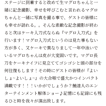
ステージに到着すると改めて生マグロちゃんと一
緒に記念撮影、幸せを呼びこむと言われるマグロ
ちゃんと一緒に写真を撮る事で、ゲストの皆様に
も幸せが訪れる。。そんな素敵な記念撮影が終わ
ると次はケーキ入刀式ならぬ『マグロ入刀式』を
行います！マグロ入刀式というのは見た事もない
方が多く、又ケーキで異なりまして一年中泳いで
いるマグロちゃんは皮が大変固いです。マグロ長
刀をケーキナイフに見立ててゴシゴシと頭の部分を
何往復もします！その時にゲストの皆様が『よい
しょ~よいしょ~』の大合唱で盛大かつインパクト
満載です！！！いかがでしょうか？鮪達人のエン
ターテインメント解体ショー♪記憶にも記録にも残
るひと時を我々が演出致します。