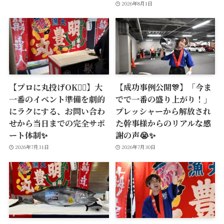
2026年8月1日
【プロに丸投げOK🙆‍♂️】大
【成功事例公開🎊】「今ま
一番のイベント準備を劇的
でで一番の盛り上がり！」
にラクにする、お問い合わ
プレッシャーから解放され
せから当日までの完全サポ
た幹事様からのリアルな感
ート体制✨
謝の声😭✨
2026年7月31日
2026年7月30日