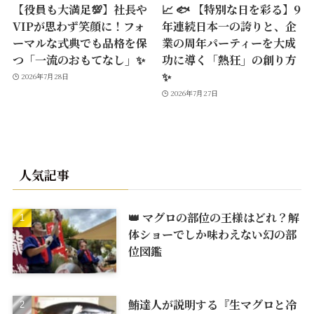
【役員も大満足💯】社長や
📈 🐟 【特別な日を彩る】9
VIPが思わず笑顔に！フォ
年連続日本一の誇りと、企
ーマルな式典でも品格を保
業の周年パーティーを大成
つ「一流のおもてなし」✨
功に導く「熱狂」の創り方
✨
2026年7月28日
2026年7月27日
人気記事
👑 マグロの部位の王様はどれ？解
体ショーでしか味わえない幻の部
位図鑑
鮪達人が説明する『生マグロと冷