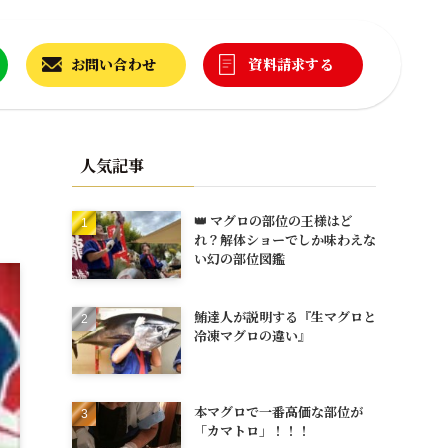
お問い合わせ
資料請求する
人気記事
👑 マグロの部位の王様はど
れ？解体ショーでしか味わえな
い幻の部位図鑑
鮪達人が説明する『生マグロと
冷凍マグロの違い』
本マグロで一番高価な部位が
「カマトロ」！！！