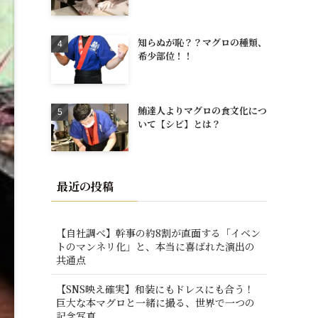
知らぬが恥？？マグロの種類、
希少部位！！
鮪達人よりマグロの食文化につ
いて【シビ】とは？
最近の投稿
【自社調べ】幹事の約8割が直面する「イベン
トのマンネリ化」と、本当に喜ばれた演出の
共通点
【SNS映え確実】和装にもドレスにも合う！
巨大な本マグロと一緒に撮る、世界で一つの
記念写真