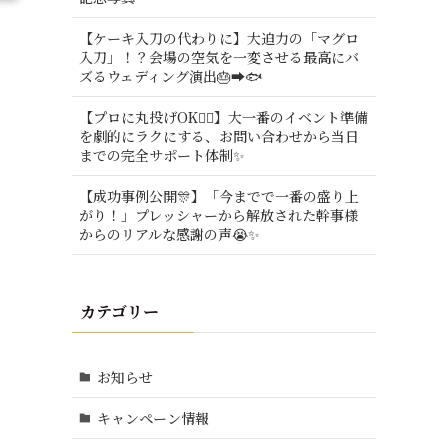
【ケーキ入刀の代わりに】大迫力の「マグロ
入刀」！？会場の空気を一変させる最高にバ
ズるウェディング演出🎂➡️🐟
【プロに丸投げOK🙆‍♂️】大一番のイベント準備
を劇的にラクにする、お問い合わせから当日
までの完全サポート体制✨
【成功事例公開🎊】「今までで一番の盛り上
がり！」プレッシャーから解放された幹事様
からのリアルな感謝の声😭✨
カテゴリー
お知らせ
キャンペーン情報