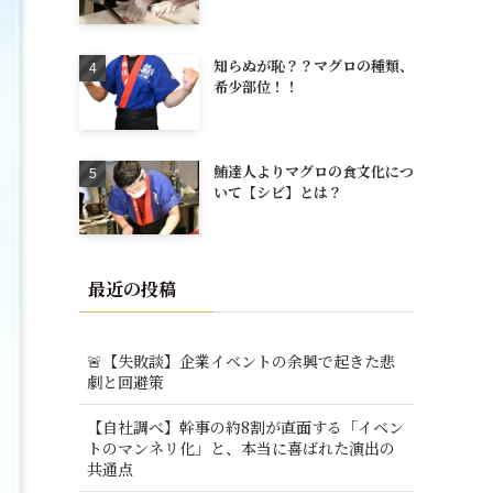
知らぬが恥？？マグロの種類、
希少部位！！
鮪達人よりマグロの食文化につ
いて【シビ】とは？
最近の投稿
🚨【失敗談】企業イベントの余興で起きた悲
劇と回避策
【自社調べ】幹事の約8割が直面する「イベン
トのマンネリ化」と、本当に喜ばれた演出の
共通点