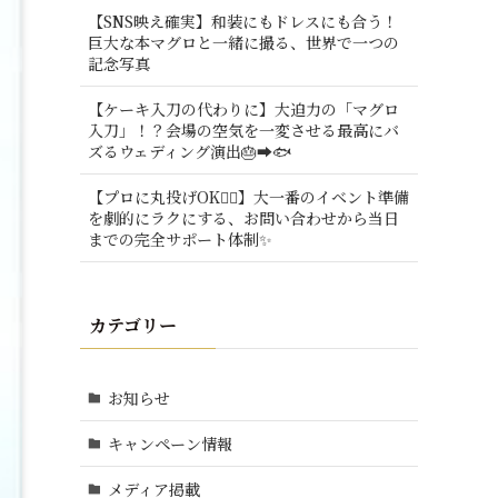
【SNS映え確実】和装にもドレスにも合う！
巨大な本マグロと一緒に撮る、世界で一つの
記念写真
【ケーキ入刀の代わりに】大迫力の「マグロ
入刀」！？会場の空気を一変させる最高にバ
ズるウェディング演出🎂➡️🐟
【プロに丸投げOK🙆‍♂️】大一番のイベント準備
を劇的にラクにする、お問い合わせから当日
までの完全サポート体制✨
カテゴリー
お知らせ
キャンペーン情報
メディア掲載