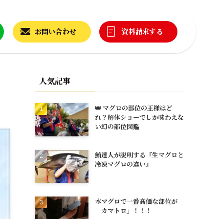
お問い合わせ
資料請求する
人気記事
👑 マグロの部位の王様はど
れ？解体ショーでしか味わえな
い幻の部位図鑑
鮪達人が説明する『生マグロと
冷凍マグロの違い』
本マグロで一番高価な部位が
「カマトロ」！！！