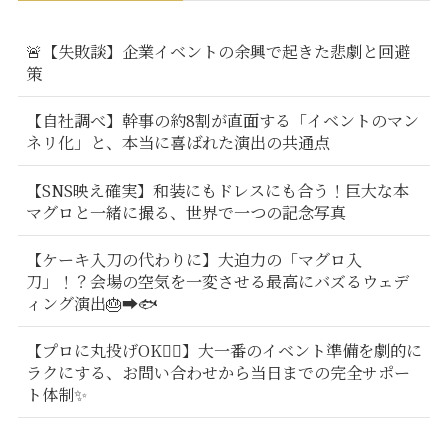
🚨【失敗談】企業イベントの余興で起きた悲劇と回避
策
【自社調べ】幹事の約8割が直面する「イベントのマン
ネリ化」と、本当に喜ばれた演出の共通点
【SNS映え確実】和装にもドレスにも合う！巨大な本
マグロと一緒に撮る、世界で一つの記念写真
【ケーキ入刀の代わりに】大迫力の「マグロ入
刀」！？会場の空気を一変させる最高にバズるウェデ
ィング演出🎂➡️🐟
【プロに丸投げOK🙆‍♂️】大一番のイベント準備を劇的に
ラクにする、お問い合わせから当日までの完全サポー
ト体制✨