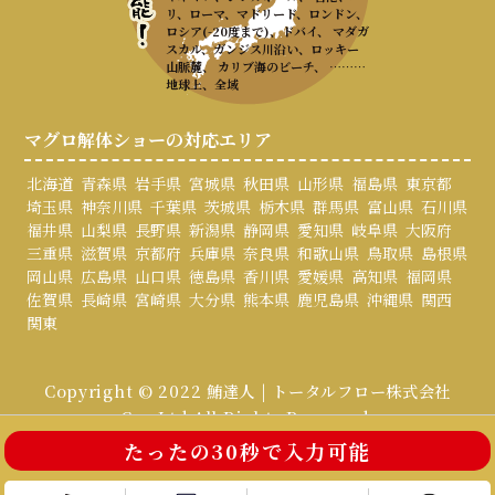
リ、ローマ、マドリード、ロンドン、
ロシア(-20度まで)、ドバイ、 マダガ
スカル、ガンジス川沿い、ロッキー
山脈麓、 カリブ海のビーチ、 ………
地球上、全域
マグロ解体ショーの対応エリア
北海道
青森県
岩手県
宮城県
秋田県
山形県
福島県
東京都
埼玉県
神奈川県
千葉県
茨城県
栃木県
群馬県
富山県
石川県
福井県
山梨県
長野県
新潟県
静岡県
愛知県
岐阜県
大阪府
三重県
滋賀県
京都府
兵庫県
奈良県
和歌山県
鳥取県
島根県
岡山県
広島県
山口県
徳島県
香川県
愛媛県
高知県
福岡県
佐賀県
長崎県
宮崎県
大分県
熊本県
鹿児島県
沖縄県
関西
関東
Copyright © 2022 鮪達人 | トータルフロー株式会社
Co., Ltd All Rights Reserved.
たったの30秒で入力可能