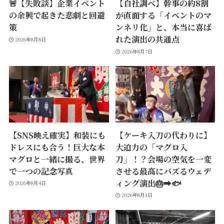
🚨【失敗談】企業イベント
【自社調べ】幹事の約8割
の余興で起きた悲劇と回避
が直面する「イベントのマ
策
ンネリ化」と、本当に喜ば
れた演出の共通点
2026年8月8日
2026年8月7日
【SNS映え確実】和装にも
【ケーキ入刀の代わりに】
ドレスにも合う！巨大な本
大迫力の「マグロ入
マグロと一緒に撮る、世界
刀」！？会場の空気を一変
で一つの記念写真
させる最高にバズるウェデ
ィング演出🎂➡️🐟
2026年8月4日
2026年8月1日