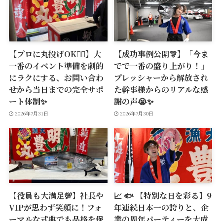
【プロに丸投げOK🙆‍♂️】大
【成功事例公開🎊】「今ま
一番のイベント準備を劇的
でで一番の盛り上がり！」
にラクにする、お問い合わ
プレッシャーから解放され
せから当日までの完全サポ
た幹事様からのリアルな感
ート体制✨
謝の声😭✨
2026年7月31日
2026年7月30日
【役員も大満足💯】社長や
📈 🐟 【特別な日を彩る】9
VIPが思わず笑顔に！フォ
年連続日本一の誇りと、企
ーマルな式典でも品格を保
業の周年パーティーを大成