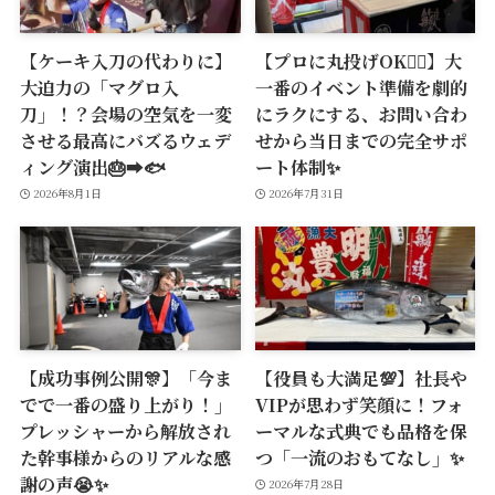
【ケーキ入刀の代わりに】
【プロに丸投げOK🙆‍♂️】大
大迫力の「マグロ入
一番のイベント準備を劇的
刀」！？会場の空気を一変
にラクにする、お問い合わ
させる最高にバズるウェデ
せから当日までの完全サポ
ィング演出🎂➡️🐟
ート体制✨
2026年8月1日
2026年7月31日
【成功事例公開🎊】「今ま
【役員も大満足💯】社長や
でで一番の盛り上がり！」
VIPが思わず笑顔に！フォ
プレッシャーから解放され
ーマルな式典でも品格を保
た幹事様からのリアルな感
つ「一流のおもてなし」✨
謝の声😭✨
2026年7月28日