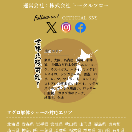
運営会社：株式会社 トータルフロー
OFFICIAL SNS
出張エリア
東京、大阪、名古屋、福岡、北海
道、 沖縄など日本全国、ニューヨー
ク、ラスベガス、ハワイ、リオデジ
ャネイロ、シンガポール、 香港、パ
リ、ローマ、マドリード、ロンドン、
ロシア(-20度まで)、ドバイ、 マダガ
スカル、ガンジス川沿い、ロッキー
山脈麓、 カリブ海のビーチ、 ………
地球上、全域
マグロ解体ショーの対応エリア
北海道
青森県
岩手県
宮城県
秋田県
山形県
福島県
東京都
埼玉県
神奈川県
千葉県
茨城県
栃木県
群馬県
富山県
石川県