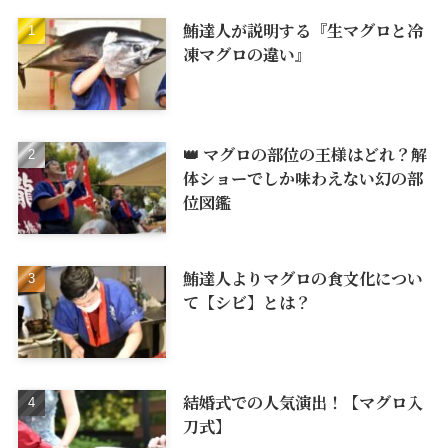
鮪達人が説明する『生マグロと冷
凍マグロの違い』
👑 マグロの部位の王様はどれ？解
体ショーでしか味わえない幻の部
位図鑑
鮪達人よりマグロの食文化につい
て【シビ】とは？
結婚式での人気演出！【マグロ入
刀式】