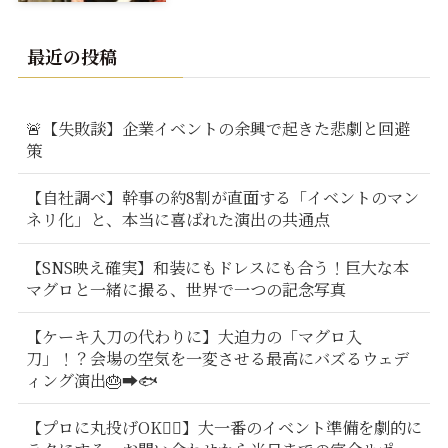
最近の投稿
🚨【失敗談】企業イベントの余興で起きた悲劇と回避
策
【自社調べ】幹事の約8割が直面する「イベントのマン
ネリ化」と、本当に喜ばれた演出の共通点
【SNS映え確実】和装にもドレスにも合う！巨大な本
マグロと一緒に撮る、世界で一つの記念写真
【ケーキ入刀の代わりに】大迫力の「マグロ入
刀」！？会場の空気を一変させる最高にバズるウェデ
ィング演出🎂➡️🐟
【プロに丸投げOK🙆‍♂️】大一番のイベント準備を劇的に