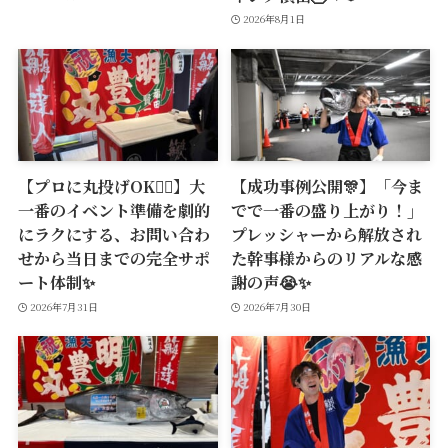
2026年8月1日
【プロに丸投げOK🙆‍♂️】大
【成功事例公開🎊】「今ま
一番のイベント準備を劇的
でで一番の盛り上がり！」
にラクにする、お問い合わ
プレッシャーから解放され
せから当日までの完全サポ
た幹事様からのリアルな感
ート体制✨
謝の声😭✨
2026年7月31日
2026年7月30日