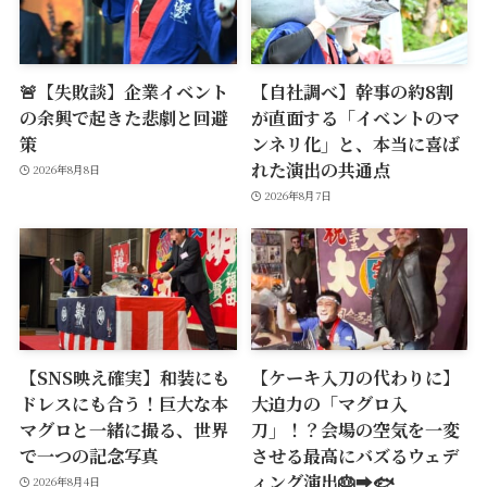
🚨【失敗談】企業イベント
【自社調べ】幹事の約8割
の余興で起きた悲劇と回避
が直面する「イベントのマ
策
ンネリ化」と、本当に喜ば
れた演出の共通点
2026年8月8日
2026年8月7日
【SNS映え確実】和装にも
【ケーキ入刀の代わりに】
ドレスにも合う！巨大な本
大迫力の「マグロ入
マグロと一緒に撮る、世界
刀」！？会場の空気を一変
で一つの記念写真
させる最高にバズるウェデ
ィング演出🎂➡️🐟
2026年8月4日