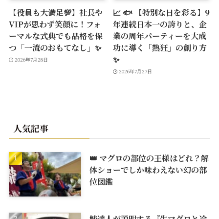
【役員も大満足💯】社長や
📈 🐟 【特別な日を彩る】9
VIPが思わず笑顔に！フォ
年連続日本一の誇りと、企
ーマルな式典でも品格を保
業の周年パーティーを大成
つ「一流のおもてなし」✨
功に導く「熱狂」の創り方
✨
2026年7月28日
2026年7月27日
人気記事
👑 マグロの部位の王様はどれ？解
体ショーでしか味わえない幻の部
位図鑑
鮪達人が説明する『生マグロと冷