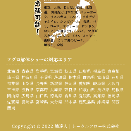
東京、大阪、名古屋、福岡、北海
道、 沖縄など日本全国、ニューヨー
ク、ラスベガス、ハワイ、リオデジ
ャネイロ、シンガポール、 香港、パ
リ、ローマ、マドリード、ロンドン、
ロシア(-20度まで)、ドバイ、 マダガ
スカル、ガンジス川沿い、ロッキー
山脈麓、 カリブ海のビーチ、 ………
地球上、全域
マグロ解体ショーの対応エリア
北海道
青森県
岩手県
宮城県
秋田県
山形県
福島県
東京都
埼玉県
神奈川県
千葉県
茨城県
栃木県
群馬県
富山県
石川県
福井県
山梨県
長野県
新潟県
静岡県
愛知県
岐阜県
大阪府
三重県
滋賀県
京都府
兵庫県
奈良県
和歌山県
鳥取県
島根県
岡山県
広島県
山口県
徳島県
香川県
愛媛県
高知県
福岡県
佐賀県
長崎県
宮崎県
大分県
熊本県
鹿児島県
沖縄県
関西
関東
Copyright © 2022 鮪達人 | トータルフロー株式会社