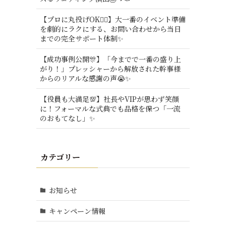
【プロに丸投げOK🙆‍♂️】大一番のイベント準備
を劇的にラクにする、お問い合わせから当日
までの完全サポート体制✨
【成功事例公開🎊】「今までで一番の盛り上
がり！」プレッシャーから解放された幹事様
からのリアルな感謝の声😭✨
【役員も大満足💯】社長やVIPが思わず笑顔
に！フォーマルな式典でも品格を保つ「一流
のおもてなし」✨
カテゴリー
お知らせ
キャンペーン情報