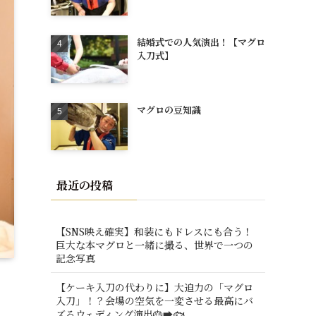
結婚式での人気演出！【マグロ
入刀式】
マグロの豆知識
最近の投稿
【SNS映え確実】和装にもドレスにも合う！
巨大な本マグロと一緒に撮る、世界で一つの
記念写真
【ケーキ入刀の代わりに】大迫力の「マグロ
入刀」！？会場の空気を一変させる最高にバ
ズるウェディング演出🎂➡️🐟