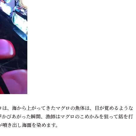
ロは、海から上がってきたマグロの魚体は、目が覚めるような
浮かびあがった瞬間、漁師はマグロのこめかみを狙って銛を打
が噴き出し海面を染めます。