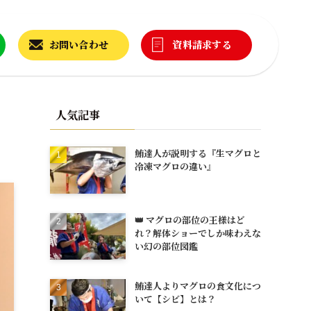
お問い合わせ
資料請求する
人気記事
鮪達人が説明する『生マグロと
冷凍マグロの違い』
👑 マグロの部位の王様はど
れ？解体ショーでしか味わえな
い幻の部位図鑑
鮪達人よりマグロの食文化につ
いて【シビ】とは？