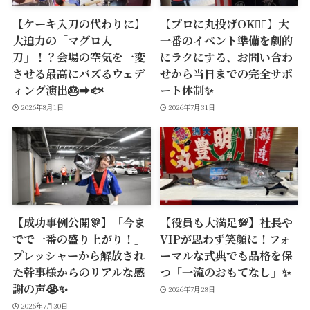
【ケーキ入刀の代わりに】
【プロに丸投げOK🙆‍♂️】大
大迫力の「マグロ入
一番のイベント準備を劇的
刀」！？会場の空気を一変
にラクにする、お問い合わ
させる最高にバズるウェデ
せから当日までの完全サポ
ィング演出🎂➡️🐟
ート体制✨
2026年8月1日
2026年7月31日
【成功事例公開🎊】「今ま
【役員も大満足💯】社長や
でで一番の盛り上がり！」
VIPが思わず笑顔に！フォ
プレッシャーから解放され
ーマルな式典でも品格を保
た幹事様からのリアルな感
つ「一流のおもてなし」✨
謝の声😭✨
2026年7月28日
2026年7月30日