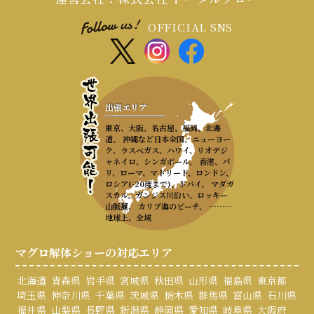
OFFICIAL SNS
出張エリア
東京、大阪、名古屋、福岡、北海
道、 沖縄など日本全国、ニューヨー
ク、ラスベガス、ハワイ、リオデジ
ャネイロ、シンガポール、 香港、パ
リ、ローマ、マドリード、ロンドン、
ロシア(-20度まで)、ドバイ、 マダガ
スカル、ガンジス川沿い、ロッキー
山脈麓、 カリブ海のビーチ、 ………
地球上、全域
マグロ解体ショーの対応エリア
北海道
青森県
岩手県
宮城県
秋田県
山形県
福島県
東京都
埼玉県
神奈川県
千葉県
茨城県
栃木県
群馬県
富山県
石川県
福井県
山梨県
長野県
新潟県
静岡県
愛知県
岐阜県
大阪府